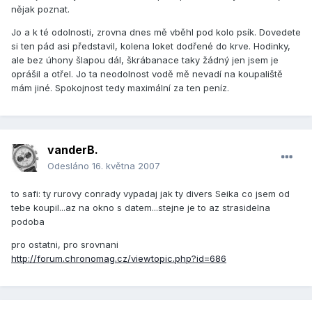
nějak poznat.
Jo a k té odolnosti, zrovna dnes mě vběhl pod kolo psík. Dovedete
si ten pád asi představil, kolena loket dodřené do krve. Hodinky,
ale bez úhony šlapou dál, škrábanace taky žádný jen jsem je
oprášil a otřel. Jo ta neodolnost vodě mě nevadí na koupaliště
mám jiné. Spokojnost tedy maximální za ten peníz.
vanderB.
Odesláno
16. května 2007
to safi: ty rurovy conrady vypadaj jak ty divers Seika co jsem od
tebe koupil...az na okno s datem...stejne je to az strasidelna
podoba
pro ostatni, pro srovnani
http://forum.chronomag.cz/viewtopic.php?id=686