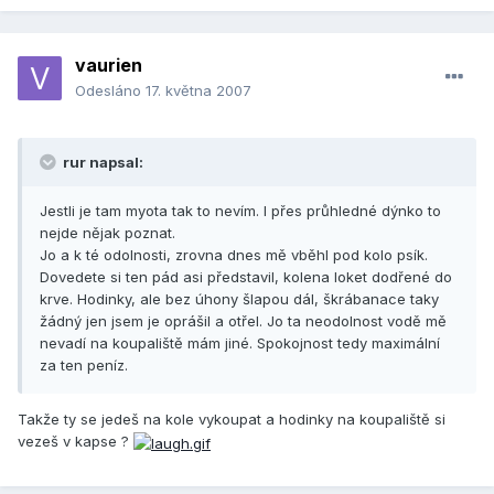
vaurien
Odesláno
17. května 2007
rur napsal:
Jestli je tam myota tak to nevím. I přes průhledné dýnko to
nejde nějak poznat.
Jo a k té odolnosti, zrovna dnes mě vběhl pod kolo psík.
Dovedete si ten pád asi představil, kolena loket dodřené do
krve. Hodinky, ale bez úhony šlapou dál, škrábanace taky
žádný jen jsem je oprášil a otřel. Jo ta neodolnost vodě mě
nevadí na koupaliště mám jiné. Spokojnost tedy maximální
za ten peníz.
Takže ty se jedeš na kole vykoupat a hodinky na koupaliště si
vezeš v kapse ?