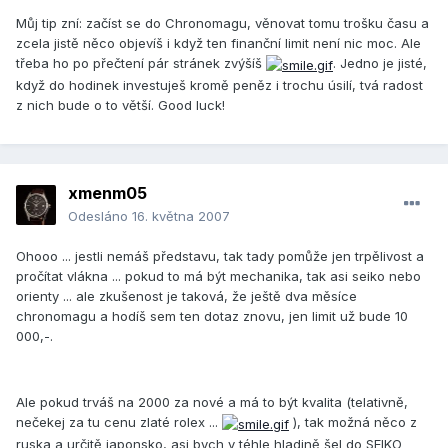
Můj tip zní: začíst se do Chronomagu, věnovat tomu trošku času a
zcela jistě něco objevíš i když ten finanční limit není nic moc. Ale
třeba ho po přečtení pár stránek zvýšíš
. Jedno je jisté,
když do hodinek investuješ kromě peněz i trochu úsilí, tvá radost
z nich bude o to větší. Good luck!
xmenm05
Odesláno
16. května 2007
Ohooo ... jestli nemáš představu, tak tady pomůže jen trpělivost a
pročítat vlákna ... pokud to má být mechanika, tak asi seiko nebo
orienty ... ale zkušenost je taková, že ještě dva měsíce
chronomagu a hodíš sem ten dotaz znovu, jen limit už bude 10
000,-.
Ale pokud trváš na 2000 za nové a má to být kvalita (telativně,
nečekej za tu cenu zlaté rolex ...
), tak možná něco z
ruska a určitě japonsko, asi bych v téhle hladině šel do SEIKO