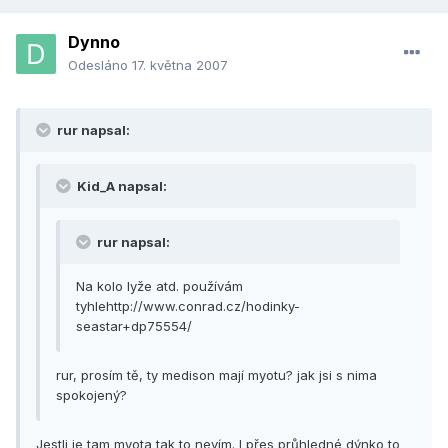
Dynno
Odesláno
17. května 2007
rur napsal:
Kid_A napsal:
rur napsal:
Na kolo lyže atd. používám
tyhlehttp://www.conrad.cz/hodinky-
seastar+dp75554/
rur, prosím tě, ty medison mají myotu? jak jsi s nima
spokojený?
Jestli je tam myota tak to nevím. I přes průhledné dýnko to