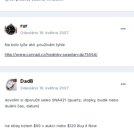
rur
Odesláno
16. května 2007
Na kolo lyže atd. používám tyhle
http://www.conrad.cz/hodinky-seastar+dp75554/
DadB
Odesláno
16. května 2007
dovolím si dporučit seiko SNA421 (quartz, stopky, budík nebo
duální čas, datum)
na ebay kolem $90 v aukci nebo $120 Buy it Now