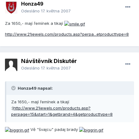
Honza49
Odesláno
17. května 2007
Za 1650,- mají řemínek a tikají
http://www.21jewels.com/products.asp?perpa...etproducttype=8
Návštěvník Diskutér
Odesláno
17. května 2007
Honza49 napsal:
Za 1650,- mají řemínek a tikají
:)
http://www.21jewels.com/products.asp?
perpage=15&start=1&getbrand=4&getproducttype=8
Vě "švajcu" padaj brady