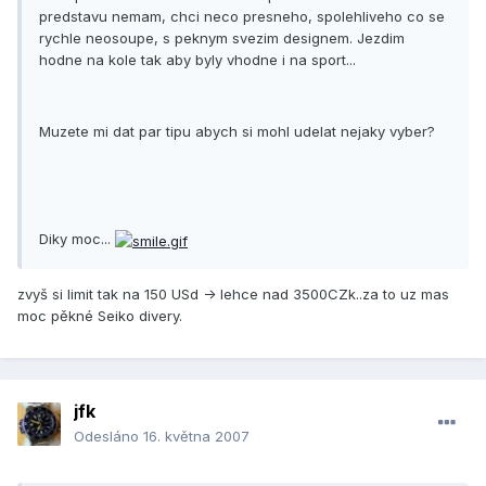
predstavu nemam, chci neco presneho, spolehliveho co se
rychle neosoupe, s peknym svezim designem. Jezdim
hodne na kole tak aby byly vhodne i na sport...
Muzete mi dat par tipu abych si mohl udelat nejaky vyber?
Diky moc...
zvyš si limit tak na 150 USd -> lehce nad 3500CZk..za to uz mas
moc pěkné Seiko divery.
jfk
Odesláno
16. května 2007