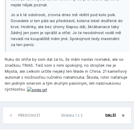
nejde nějak poznat.
Jo a k té odolnosti, zrovna dnes mě vběhl pod kolo psík.
Dovedete si ten pád asi představil, kolena loket dodřené do
krve. Hodinky, ale bez úhony šlapou dál, škrábanace taky
žádný jen jsem je oprášil a otřel. Jo ta neodolnost vodě mě
nevadí na koupaliště mám jiné. Spokojnost tedy maximální
za ten peníz.
Ruku do ohňa by som dal za to, že mám navlas rovnaké, ale so
značkou TRIAS. Tiež som s nimi spokojný, no strojček nie je
Miyota, ale celkom určite nejaký ten Made in China. 21 kameňový
automat s možnosťou ručného natiahnutia. Škoda, rotor naťahuje
len jedným smerom a tým druhým pasívnym, letí nadzvukovou
rýchlosťou.
PŘEDCHOZÍ
Stránka 1 z 2
DALŠÍ