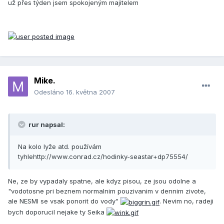
už přes týden jsem spokojeným majitelem
Mike.
Odesláno
16. května 2007
rur napsal:
Na kolo lyže atd. používám
tyhlehttp://www.conrad.cz/hodinky-seastar+dp75554/
Ne, ze by vypadaly spatne, ale kdyz pisou, ze jsou odolne a
"vodotosne pri beznem normalnim pouzivanim v dennim zivote,
ale NESMI se vsak ponorit do vody"
. Nevim no, radeji
bych doporucil nejake ty Seika