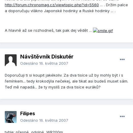
http://forum.chronomag.cz/viewtopic.php?id=5560
... . Držím palce
a doporučuju vlákno Japonské hodinky a Ruské hodinky ... .
A hlavně až se rozhodneš, tak pak dej vědět ...
Návštěvník Diskutér
Odesláno
16. května 2007
Doporučuji ti si koupit jakékoliv. Za dva tisíce už by mohly být i s
řemínkem... tedy krokodýla nečekej, ale tikat asi budeš muset sám.
Teď mě napadá... že ty myslíš za dva tisíce euráků?
Filipes
Odesláno
16. května 2007
tyhle: přesné, odolné, WR200m