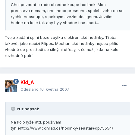
Chci pozadat o radu ohledne koupe hodinek. Moc
predstavu nemam, chci neco presneho, spolehliveho co se
rychle neosoupe, s peknym svezim designem. Jezdim
hodne na kole tak aby byly vhodne i na sport...
Tvoje zadání splní beze zbytku elektronické hodinky. Třeba
takové, jako nabízí Filipes. Mechanické hodinky nejsou příliš
vhodné do prostředí se silnými otřesy, k čemuž jízda na kole
rozhodně patří.
Kid_A
Odesláno
16. května 2007
rur napsal:
Na kolo lyže atd. používám
tyhlehttp://www.conrad.cz/hodinky-seastar+dp75554/