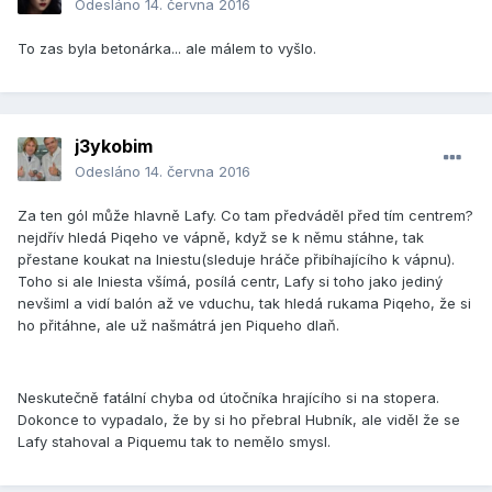
Odesláno
14. června 2016
To zas byla betonárka... ale málem to vyšlo.
j3ykobim
Odesláno
14. června 2016
Za ten gól může hlavně Lafy. Co tam předváděl před tím centrem?
nejdřív hledá Piqeho ve vápně, když se k němu stáhne, tak
přestane koukat na Iniestu(sleduje hráče přibíhajícího k vápnu).
Toho si ale Iniesta všímá, posílá centr, Lafy si toho jako jediný
nevšiml a vidí balón až ve vduchu, tak hledá rukama Piqeho, že si
ho přitáhne, ale už našmátrá jen Piqueho dlaň.
Neskutečně fatální chyba od útočníka hrajícího si na stopera.
Dokonce to vypadalo, že by si ho přebral Hubník, ale viděl že se
Lafy stahoval a Piquemu tak to nemělo smysl.