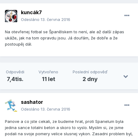
kuncák7
Odesláno
13. června 2016
Na otevřenej fotbal se Španělskem to není, ale až další zápas
ukáže, jak na tom opravdu jsou. Já doufám, že dobře a že
postoupěj dál.
Odpovědi
Vytvořeno
Poslední odpověď
7,4tis.
11 let
2 dny
sashator
Odesláno
13. června 2016
Panove a co jste cekali, ze budeme hrat, proti Spanelum byla
jedina sance totalni beton a skoro to vyslo. Myslim si, ze jsme
podali na svoje pomery velice slusnej vykon. Zasadni problem byl,