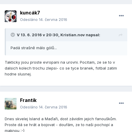
kuncák7
Odesláno
14. června 2016
V 13. 6. 2016 v 20:30, Kristian.nov napsal:
Padá strašně málo gólů...
Takticky jsou proste evropani na urovni. Pocitam, ze se to v
dalsich kolech trochu zlepsi- co se tyce branek, fotbal zatim
hodne slusnej.
Frantik
Odesláno
14. června 2016
Dnes skvelej Island a Maďaři, dost závidím jejich fanouškům.
Proste dá se hrát a bojovat - doufám, ze to naši pochopí a
maknou :-)