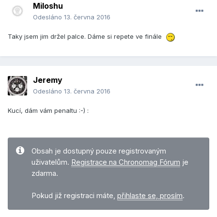
Miloshu
Odesláno
13. června 2016
Taky jsem jim držel palce. Dáme si repete ve finále
Jeremy
Odesláno
13. června 2016
Kucí, dám vám penaltu :-) :
Obsah je dostupný pouze registrovaným
uživatelům.
Registrace na Chronomag Fórum
je
zdarma.
Pokud již registraci máte,
přihlaste se, prosím
.