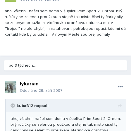
ahoj všichni, našel sem doma v šuplíku Prim Sport 2. Chrom. bílý
ručičky se zelenou proužkou a stejně tak místo čísel ty čárky bílý
se zelenym proužkem. vteřinovka oranžová. datumku maj v
''trojce'' no ale chybí jim natahování. potřebujou repasi. kdo mi dá
kontakt kde by to udělali. V novym Městě sou prej pomalý.
po 3 týdnech...
lykarian
Odesláno
29. září 2007
kubaB12 napsal:
ahoj všichni, našel sem doma v šuplíku Prim Sport 2. Chrom.
bílý ručičky se zelenou proužkou a stejně tak místo čísel ty
čárky bílý se zelenym proužkem. vteřinovka oranžová.