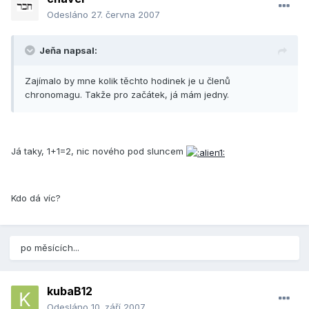
Odesláno
27. června 2007
Jeňa napsal:
Zajímalo by mne kolik těchto hodinek je u členů
chronomagu. Takže pro začátek, já mám jedny.
Já taky, 1+1=2, nic nového pod sluncem
Kdo dá víc?
po měsících...
kubaB12
Odesláno
10. září 2007