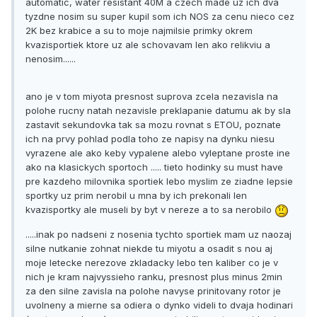
automatic, water resistant 40M a czech made uz ich dva
tyzdne nosim su super kupil som ich NOS za cenu nieco cez
2K bez krabice a su to moje najmilsie primky okrem
kvazisportiek ktore uz ale schovavam len ako relikviu a
nenosim......
ano je v tom miyota presnost suprova zcela nezavisla na
polohe rucny natah nezavisle preklapanie datumu ak by sla
zastavit sekundovka tak sa mozu rovnat s ETOU, poznate
ich na prvy pohlad podla toho ze napisy na dynku niesu
vyrazene ale ako keby vypalene alebo vyleptane proste ine
ako na klasickych sportoch ..... tieto hodinky su must have
pre kazdeho milovnika sportiek lebo myslim ze ziadne lepsie
sportky uz prim nerobil u mna by ich prekonali len
kvazisportky ale museli by byt v nereze a to sa nerobilo
.....inak po nadseni z nosenia tychto sportiek mam uz naozaj
silne nutkanie zohnat niekde tu miyotu a osadit s nou aj
moje letecke nerezove zkladacky lebo ten kaliber co je v
nich je kram najvyssieho ranku, presnost plus minus 2min
za den silne zavisla na polohe navyse prinitovany rotor je
uvolneny a mierne sa odiera o dynko videli to dvaja hodinari