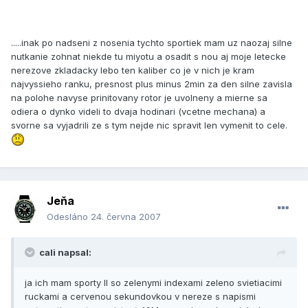
.....inak po nadseni z nosenia tychto sportiek mam uz naozaj silne
nutkanie zohnat niekde tu miyotu a osadit s nou aj moje letecke
nerezove zkladacky lebo ten kaliber co je v nich je kram
najvyssieho ranku, presnost plus minus 2min za den silne zavisla
na polohe navyse prinitovany rotor je uvolneny a mierne sa
odiera o dynko videli to dvaja hodinari (vcetne mechana) a
svorne sa vyjadrili ze s tym nejde nic spravit len vymenit to cele.
Jeňa
Odesláno
24. června 2007
cali napsal:
ja ich mam sporty II so zelenymi indexami zeleno svietiacimi
ruckami a cervenou sekundovkou v nereze s napismi