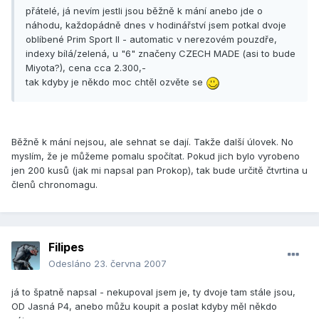
přátelé, já nevím jestli jsou běžně k mání anebo jde o
náhodu, každopádně dnes v hodinářství jsem potkal dvoje
oblíbené Prim Sport II - automatic v nerezovém pouzdře,
indexy bílá/zelená, u "6" značeny CZECH MADE (asi to bude
Miyota?), cena cca 2.300,-
tak kdyby je někdo moc chtěl ozvěte se
Běžně k mání nejsou, ale sehnat se dají. Takže další úlovek. No
myslím, že je můžeme pomalu spočítat. Pokud jich bylo vyrobeno
jen 200 kusů (jak mi napsal pan Prokop), tak bude určitě čtvrtina u
členů chronomagu.
Filipes
Odesláno
23. června 2007
já to špatně napsal - nekupoval jsem je, ty dvoje tam stále jsou,
OD Jasná P4, anebo můžu koupit a poslat kdyby měl někdo