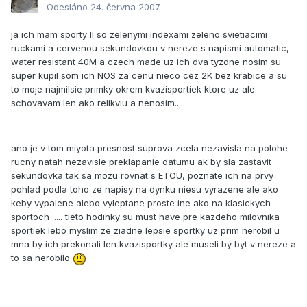
Odesláno
24. června 2007
ja ich mam sporty II so zelenymi indexami zeleno svietiacimi
ruckami a cervenou sekundovkou v nereze s napismi automatic,
water resistant 40M a czech made uz ich dva tyzdne nosim su
super kupil som ich NOS za cenu nieco cez 2K bez krabice a su
to moje najmilsie primky okrem kvazisportiek ktore uz ale
schovavam len ako relikviu a nenosim......
ano je v tom miyota presnost suprova zcela nezavisla na polohe
rucny natah nezavisle preklapanie datumu ak by sla zastavit
sekundovka tak sa mozu rovnat s ETOU, poznate ich na prvy
pohlad podla toho ze napisy na dynku niesu vyrazene ale ako
keby vypalene alebo vyleptane proste ine ako na klasickych
sportoch ..... tieto hodinky su must have pre kazdeho milovnika
sportiek lebo myslim ze ziadne lepsie sportky uz prim nerobil u
mna by ich prekonali len kvazisportky ale museli by byt v nereze a
to sa nerobilo