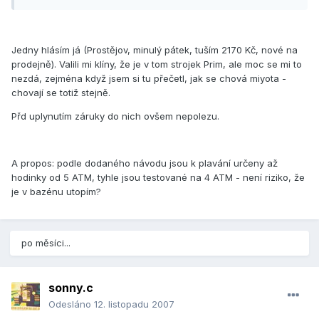
Jedny hlásím já (Prostějov, minulý pátek, tuším 2170 Kč, nové na
prodejně). Valili mi klíny, že je v tom strojek Prim, ale moc se mi to
nezdá, zejména když jsem si tu přečetl, jak se chová miyota -
chovají se totiž stejně.
Přd uplynutím záruky do nich ovšem nepolezu.
A propos: podle dodaného návodu jsou k plavání určeny až
hodinky od 5 ATM, tyhle jsou testované na 4 ATM - není riziko, že
je v bazénu utopím?
po měsíci...
sonny.c
Odesláno
12. listopadu 2007