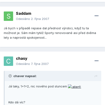
Saddam
Odesláno
2. října 2007
Já bych v případě repase dal přednost výrobci, když tu ta
možnost je. Sám mám tytéž Sporty renovované asi před dvěma
lety a naprostá spokojenost...
chasy
Odesláno
7. října 2007
chaver napsal:
Já taky, 1+1=2, nic nového pod sluncem
Kdo dá víc?