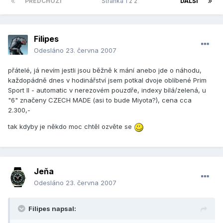
PŘEDCHOZÍ
Stránka 1 z 2
DALŠÍ
Filipes
Odesláno
23. června 2007
přátelé, já nevím jestli jsou běžně k mání anebo jde o náhodu,
každopádně dnes v hodinářství jsem potkal dvoje oblíbené Prim
Sport II - automatic v nerezovém pouzdře, indexy bílá/zelená, u
"6" značeny CZECH MADE (asi to bude Miyota?), cena cca
2.300,-
tak kdyby je někdo moc chtěl ozvěte se
Jeňa
Odesláno
23. června 2007
Filipes napsal: