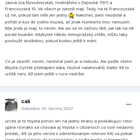
Jasná (na Novodvorské), hodinářství v Dejvické (19?) a
Francouzská 10. Ve všech je zjevně mají. Tedy, na té Francouzské
už né, pokud tam měli jen jedny
Nakonec jsem neodolal a
pořídil si kus do svého muzea, ač jinak Humberto moc nemusím.
Kde jinde je mají, to nevím. Ale asi se mi začnou líbít, jak tak na ně
porád koukám. Kdybyste někdo mimopražský chtěli, můžu taky
posloužit dodávkou, pokud budou ještě k mání.
Co je vevnitř, nevím, neotvíral jsem je a nebudu. Ale podle všeho
Miyota (rychlé překlápění data, hlučné natahování). Kalibr 96 to
určitě není, 69 jsem ještě v ruce nedržel.
cali
Odesláno
26. června 2007
urcite je to miyota pohon len na jednu stranu a poskakujuci rotor
uplne rovnako sa chovala aj miyota v citizenoch co som nedavno
predal,...69 (a jeho verzia s odmontovanym rotorom 64) sa pokial
viem daval najviac do kvazisportov a podla mojho sukromneho