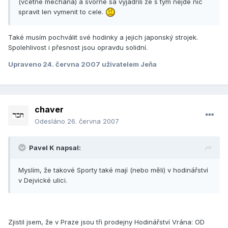
(vcetne mechana) a svorne sa vyjadrili ze s tym nejde nic
spravit len vymenit to cele.
Také musím pochválit své hodinky a jejich japonský strojek.
Spolehlivost i přesnost jsou opravdu solidní.
Upraveno
24. června 2007
uživatelem Jeňa
chaver
Odesláno
26. června 2007
Pavel K napsal:
Myslím, že takové Sporty také mají (nebo měli) v hodinářství
v Dejvické ulici.
Zjistil jsem, že v Praze jsou tři prodejny Hodinářství Vrána: OD