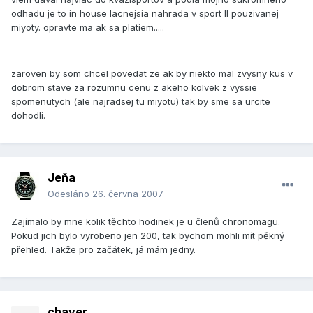
odhadu je to in house lacnejsia nahrada v sport II pouzivanej
miyoty. opravte ma ak sa platiem.....
zaroven by som chcel povedat ze ak by niekto mal zvysny kus v
dobrom stave za rozumnu cenu z akeho kolvek z vyssie
spomenutych (ale najradsej tu miyotu) tak by sme sa urcite
dohodli.
Jeňa
Odesláno
26. června 2007
Zajímalo by mne kolik těchto hodinek je u členů chronomagu.
Pokud jich bylo vyrobeno jen 200, tak bychom mohli mít pěkný
přehled. Takže pro začátek, já mám jedny.
chaver