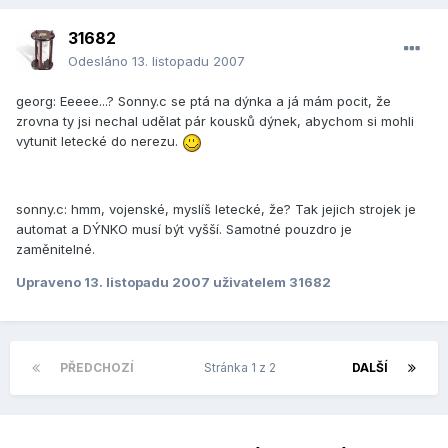
31682
Odesláno
13. listopadu 2007
georg: Eeeee...? Sonny.c se ptá na dýnka a já mám pocit, že
zrovna ty jsi nechal udělat pár kousků dýnek, abychom si mohli
vytunit letecké do nerezu.
sonny.c: hmm, vojenské, myslíš letecké, že? Tak jejich strojek je
automat a DÝNKO musí být vyšší. Samotné pouzdro je
zaměnitelné.
Upraveno
13. listopadu 2007
uživatelem 31682
PŘEDCHOZÍ
Stránka 1 z 2
DALŠÍ