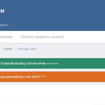
upport
uživatelé
Žebříček nejlepších uživatelů
y
Seiko
Vintage seiko
 Tudor Black Bay Chrono Pink +++++
ag kalendář pro rok 2027 ***