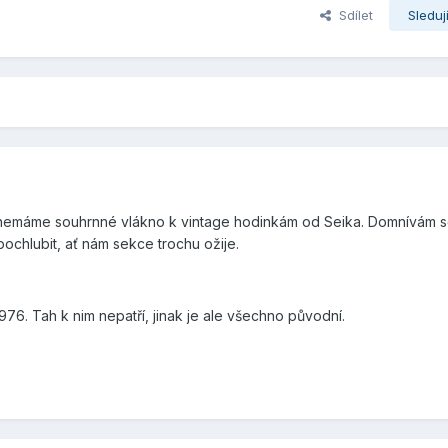
Sdílet
Sleduj
 nemáme souhrnné vlákno k vintage hodinkám od Seika. Domnívám se,
pochlubit, ať nám sekce trochu ožije.
6. Tah k nim nepatří, jinak je ale všechno původní.