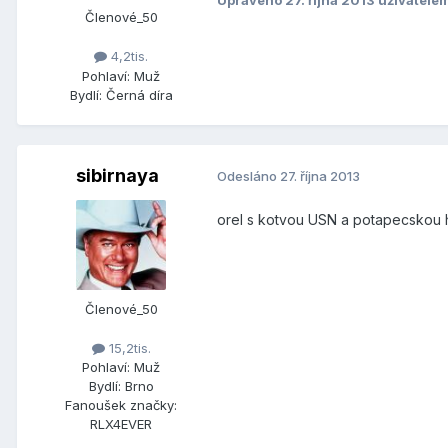
Upraveno
27. října 2013
uživatele
Členové_50
4,2tis.
Pohlaví:
Muž
Bydlí:
Černá díra
sibirnaya
Odesláno
27. října 2013
orel s kotvou USN a potapecskou h
Členové_50
15,2tis.
Pohlaví:
Muž
Bydlí:
Brno
Fanoušek značky:
RLX4EVER