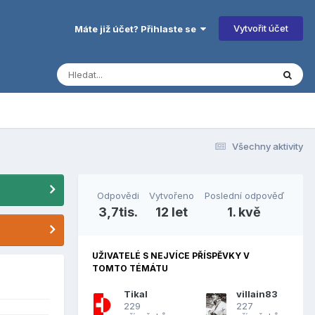
Vytvořit účet
Máte již účet? Přihlaste se
Všechny aktivity
Odpovědi
Vytvořeno
Poslední odpověď
3,7tis.
12 let
1. kvě
UŽIVATELÉ S NEJVÍCE PŘÍSPĚVKY V
TOMTO TÉMÁTU
Tikal
villain83
229
227