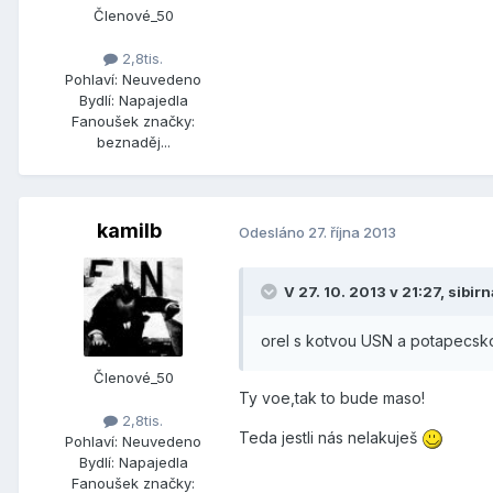
Členové_50
2,8tis.
Pohlaví:
Neuvedeno
Bydlí:
Napajedla
Fanoušek značky:
beznaděj...
kamilb
Odesláno
27. října 2013
V 27. 10. 2013 v 21:27, sibir
orel s kotvou USN a potapecsko
Členové_50
Ty voe,tak to bude maso!
2,8tis.
Teda jestli nás nelakuješ
Pohlaví:
Neuvedeno
Bydlí:
Napajedla
Fanoušek značky: