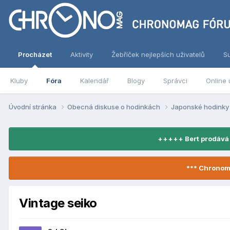
Procházet
Aktivity
Žebříček nejlepších uživatelů
S
Kluby
Fóra
Kalendář
Blogy
Správci
Online 
Úvodní stránka
Obecná diskuse o hodinkách
Japonské hodink
+++++ Bert prodává
*** Chronom
Vintage seiko