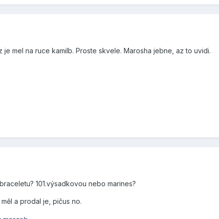
z je mel na ruce kamilb. Proste skvele. Marosha jebne, az to uvidi.
 braceletu? 101.výsadkovou nebo marines?
měl a prodal je, pičus no.