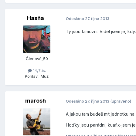
Hasňa
Odesláno
27. října 2013
Ty jsou famozni. Videl jsem je, kdy
Členové_50
14,7tis.
Pohlaví:
Muž
marosh
Odesláno
27. října 2013
(upraveno)
A jakou tam budeš mít jednotku na
Hoďky jsou parádní, kuafix-jsem je 