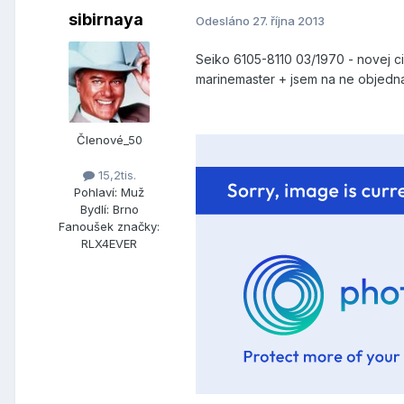
sibirnaya
Odesláno
27. října 2013
Seiko 6105-8110 03/1970 - novej cifr
marinemaster + jsem na ne objednal
Členové_50
15,2tis.
Pohlaví:
Muž
Bydlí:
Brno
Fanoušek značky:
RLX4EVER