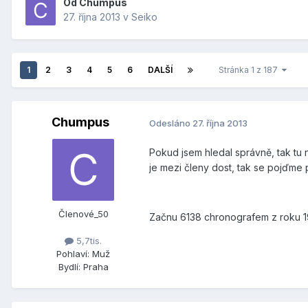
Od
Chumpus
27. října 2013
v
Seiko
1
2
3
4
5
6
DALŠÍ
Stránka 1 z 187
Chumpus
Odesláno
27. října 2013
Pokud jsem hledal správně, tak tu
je mezi členy dost, tak se pojďme 
Členové_50
Začnu 6138 chronografem z roku 197
5,7tis.
Pohlaví:
Muž
Bydlí:
Praha