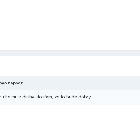
naya napsal:
u helmu z druhy. doufam, ze to bude dobry..