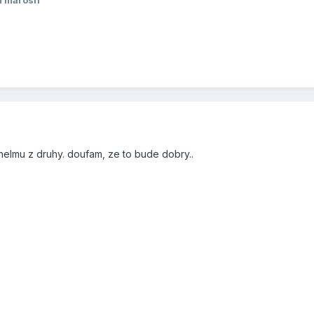
m marosh
elmu z druhy. doufam, ze to bude dobry..