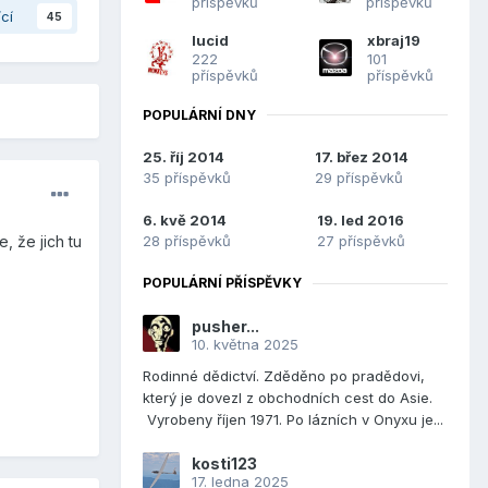
příspěvků
příspěvků
ící
45
lucid
xbraj19
222
101
příspěvků
příspěvků
POPULÁRNÍ DNY
25. říj 2014
17. břez 2014
35 příspěvků
29 příspěvků
6. kvě 2014
19. led 2016
28 příspěvků
27 příspěvků
 že jich tu
POPULÁRNÍ PŘÍSPĚVKY
pusher...
10. května 2025
Rodinné dědictví. Zděděno po pradědovi,
který je dovezl z obchodních cest do Asie.
Vyrobeny říjen 1971. Po lázních v Onyxu je...
kosti123
17. ledna 2025