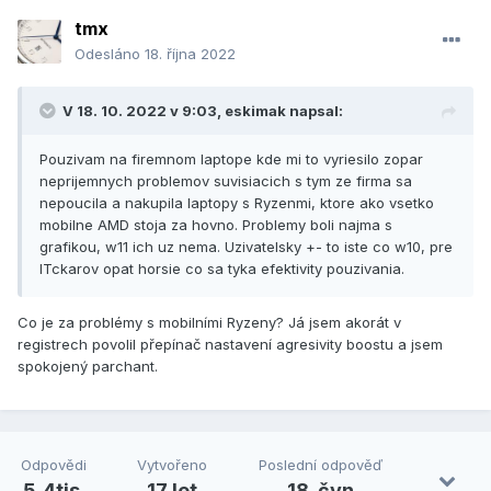
tmx
Odesláno
18. října 2022
V 18. 10. 2022 v 9:03,
eskimak
napsal:
Pouzivam na firemnom laptope kde mi to vyriesilo zopar
neprijemnych problemov suvisiacich s tym ze firma sa
nepoucila a nakupila laptopy s Ryzenmi, ktore ako vsetko
mobilne AMD stoja za hovno. Problemy boli najma s
grafikou, w11 ich uz nema. Uzivatelsky +- to iste co w10, pre
ITckarov opat horsie co sa tyka efektivity pouzivania.
Co je za problémy s mobilními Ryzeny? Já jsem akorát v
registrech povolil přepínač nastavení agresivity boostu a jsem
spokojený parchant.
Odpovědi
Vytvořeno
Poslední odpověď
5,4tis.
17 let
18. čvn