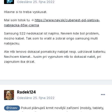
Odesláno
25. října 2022
Hlavne si to treba vyskusat.
Mal som totok tu ->
https://www.nay.sk/cubenest-pd-sietova-
nabijacka-65w-cierna
Samsung S22 nedokazal ist naplno. Neviem kde bol problem,
mozno kabel. Tak som to vratil a zobral origo samsung multi
nabijacku.
Ale ntb lenovo dokazal pomalicky nabijat resp. udrziavat baterku.
Nechcem klamat... tusim pri vypnutom ntb to dokazal nabit, pri
zapnutom iba drzat.
Radek124
Odesláno
25. října 2022
Pokud plánuješ krmit novější zařízení (mobily, tablety,
@Steev