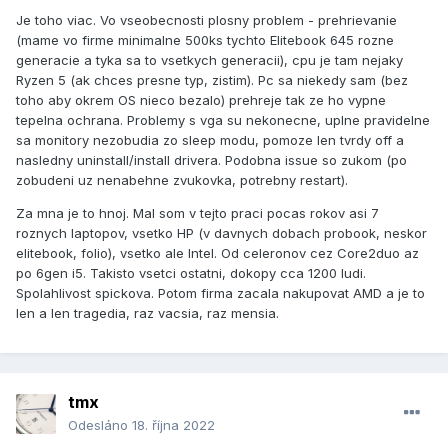
Je toho viac. Vo vseobecnosti plosny problem - prehrievanie
(mame vo firme minimalne 500ks tychto Elitebook 645 rozne
generacie a tyka sa to vsetkych generacii), cpu je tam nejaky
Ryzen 5 (ak chces presne typ, zistim). Pc sa niekedy sam (bez
toho aby okrem OS nieco bezalo) prehreje tak ze ho vypne
tepelna ochrana. Problemy s vga su nekonecne, uplne pravidelne
sa monitory nezobudia zo sleep modu, pomoze len tvrdy off a
nasledny uninstall/install drivera. Podobna issue so zukom (po
zobudeni uz nenabehne zvukovka, potrebny restart).
Za mna je to hnoj. Mal som v tejto praci pocas rokov asi 7
roznych laptopov, vsetko HP (v davnych dobach probook, neskor
elitebook, folio), vsetko ale Intel. Od celeronov cez Core2duo az
po 6gen i5. Takisto vsetci ostatni, dokopy cca 1200 ludi.
Spolahlivost spickova. Potom firma zacala nakupovat AMD a je to
len a len tragedia, raz vacsia, raz mensia.
tmx
Odesláno
18. října 2022