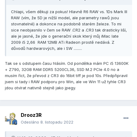
Chlapi, všem děkuji za pokus! Hlavně R6 RAW vs. 1Ds Mark III
RAW (vím, že 5D je nižší model, ale parametry rawů jsou
stovnatelné) a dokonce na podobně starém železe. To mi
sice neobjasnilo v čem se RAW .CR2 a .CR3 tak drasticky liší,
ale je jasné, že jde o generační skok který můj iMac late
2009 i5 2,66 RAM 12MB ATi Radeon prostě nedává. Z
důvodů hardwarových, ale i SW .........
Tak se s odstupem času hlásím. Od pondělka mám PC i5 13600K
+ Z790, 32GB RAM DDR5 5200CL36, SSD M.2 PCIe 4.0 no a
musím říct, že převod z CR3 do 16bit tiff je pod 10s. Předpřipravil
jsem si tady i RAW podporu pro Win, ale ve Win 11 už tyhle CR3
jdou otvírat nativně stejně jako jpegy.
Drooz3R
Odesláno
8. listopadu 2022