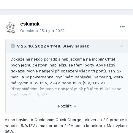
eskimak
Odesláno
25. října 2022
V 25. 10. 2022 v 11:48,
Steev
napsal:
Dokáže mi někdo poradit s nabíječkama na mobil? Chtěl
bych jednu cestovní nabíječku se třemi porty. Aby každý
dokázal rychlé nabíjení při obsazení všech tří portů. Tzn. 2x
mobil a 1x powerbanka. Nyní mám nabíječku Samsung, která
má výkon 10 W (5 V, 2 A) a nebo 15 W (9 V, 1,67 A).
Předpokládám, že rychlé nabíjení je až při těch 15 W? Nebo
stačí méně - 10, 12?
Líbí se mi tato:
Baseus rychlonabíjecí adaptér, 2x USB-A, 1x
Rozšířit
USB-C, | CZC.cz
Ak sa bavime o Qualcomm Quick Charge, tak verzia 2.0 pracuje s
Nabíjet můžete až tři zařízení
Píší tam, že "
napatim 5/9/12V a max prudom 2-3A podla konektora. Max vykon
současně
5V/3A". Ale to by pak odpovídalo 45 W a ne
36W.