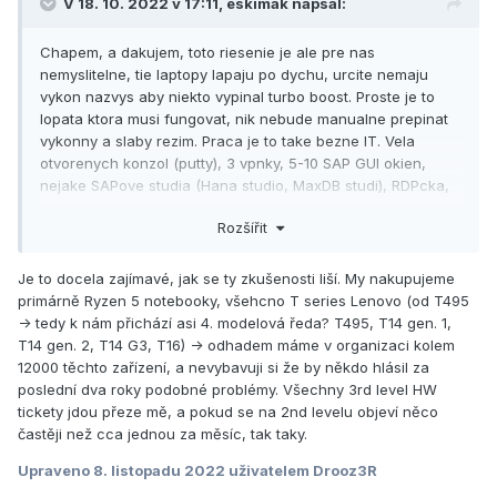
V 18. 10. 2022 v 17:11,
eskimak
napsal:
Chapem, a dakujem, toto riesenie je ale pre nas
nemyslitelne, tie laptopy lapaju po dychu, urcite nemaju
vykon nazvys aby niekto vypinal turbo boost. Proste je to
lopata ktora musi fungovat, nik nebude manualne prepinat
vykonny a slaby rezim. Praca je to take bezne IT. Vela
otvorenych konzol (putty), 3 vpnky, 5-10 SAP GUI okien,
nejake SAPove studia (Hana studio, MaxDB studi), RDPcka,
excely, onenote, outlook, teams, atd. Tie sroty su pomalsie
Rozšířit
ako 5rokov stare i5 (pocitovo, ako reaguju z pohladu
uzivatela daneho pc), pricom sa jedna o nove stroje.
Niekedy maju uptime aj 1-2 tyzdne (kym firma nepushne
Je to docela zajímavé, jak se ty zkušenosti liší. My nakupujeme
aktualizacie a force restart), nik to nechce vypinat kedze
primárně Ryzen 5 notebooky, všehcno T series Lenovo (od T495
pozapinat vsetko co treba na pracu, popripajat sa do vpn,
-> tedy k nám přichází asi 4. modelová ředa? T495, T14 gen. 1,
atd trva nezanedbatelny cas. Myslim si ze takto nema v
T14 gen. 2, T14 G3, T16) -> odhadem máme v organizaci kolem
dnesnej dobe laptop fungovat, nic s tym ale nezmozem.
12000 těchto zařízení, a nevybavuji si že by někdo hlásil za
poslední dva roky podobné problémy. Všechny 3rd level HW
Tak sa mozem aspon postazovat
:).
tickety jdou přeze mě, a pokud se na 2nd levelu objeví něco
častěji než cca jednou za měsíc, tak taky.
Upraveno
8. listopadu 2022
uživatelem Drooz3R