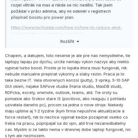
rozjel větrák na max a nikde se nic nedělo. Tak jsem
požádal v práci admina, aby mi odemkl v registrech
přepínač boostu pro power plan.
https://www.techradar.com/how-to/how-to-reduce-amd-
ryzen-mobile-processor-temperature
Rozšířit
Přepl jsem to na efficient a na baterii vypnul úplně. Od té
doby klid.
Chapem, a dakujem, toto riesenie je ale pre nas nemyslitelne, tie
laptopy lapaju po dychu, urcite nemaju vykon nazvys aby niekto
vypinal turbo boost. Proste je to lopata ktora musi fungovat, nik
nebude manualne prepinat vykonny a slaby rezim. Praca je to
take bezne IT. Vela otvorenych konzol (putty), 3 vpnky, 5-10 SAP
GUI okien, nejake SAPove studia (Hana studio, MaxDB studi),
RDPcka, excely, onenote, outlook, teams, atd. Tie sroty su
pomalsie ako 5rokov stare i5 (pocitovo, ako reaguju z pohladu
uzivatela daneho pc), pricom sa jedna o nove stroje. Niekedy
maju uptime aj 1-2 tyzdne (kym firma nepushne aktualizacie a
force restart), nik to nechce vypinat kedze pozapinat vsetko co
treba na pracu, popripajat sa do vpn, atd trva nezanedbatelny
cas. Myslim si ze takto nema v dnesnej dobe laptop fungovat, nic
s tym ale nezmozem.