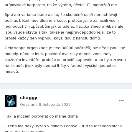
průmyslové korporaci, takže výroba, účetní, IT, manažeři etc.
Správná varianta bude asi to, že skutečně useři nenechávají
počítač běžet moc dlouho v kuse, protože jsme zamezili všem
jednoduchým způsobům jak to udělat, tlačítka Sleep a Hibernate
jsou všude skrytá a tak, takže je nejpravděpodobnější, že to
prostě každý den vypnou, když jdou z kanclu domů.
Celý scope organizace je cca 30000 počítačů, ale něco jsou jiné
modely, něco je Intel, poslední dva roky docela zamíchaly
složením inventáře, protože se prostě kupovalo to co bylo zrovna
na skladě, jinak byly dodací lhůty v řádech vyšších jednotek
měsíců.
shaggy
Odesláno
8. listopadu 2022
Tak ja mozem porovnat co mame doma:
- zena ma daky Ryzen v dakom Lenove - furt to toci ventilator a
huci. Ale fakt ze stale!