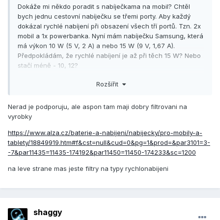
Dokáže mi někdo poradit s nabíječkama na mobil? Chtěl
bych jednu cestovní nabíječku se třemi porty. Aby každý
dokázal rychlé nabíjení při obsazení všech tří portů. Tzn. 2x
mobil a 1x powerbanka. Nyní mám nabíječku Samsung, která
má výkon 10 W (5 V, 2 A) a nebo 15 W (9 V, 1,67 A).
Předpokládám, že rychlé nabíjení je až při těch 15 W? Nebo
stačí méně - 10, 12?
Líbí se mi tato:
Baseus rychlonabíjecí adaptér, 2x USB-A, 1x
Rozšířit
USB-C, | CZC.cz
Nerad je podporuju, ale aspon tam maji dobry filtrovani na
Nabíjet můžete až tři zařízení
Píší tam, že "
vyrobky
současně
5V/3A". Ale to by pak odpovídalo 45 W a ne
30. Tak se mi to nějak nezdá. Stačí vůbec na rychlé
https://www.alza.cz/baterie-a-nabijeni/nabijecky/pro-mobily-a-
tablety/18849919.htm#f&cst=null&cud=0&pg=1&prod=&par3101=3-
nabíjení 5 V? Nemusí to být 9?
-7&par11435=11435-174192&par11450=11450-174233&sc=1200
na leve strane mas jeste filtry na typy rychlonabijeni
shaggy