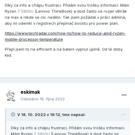
Díky za info a chápu frustraci. Přidám svou trošku informací. Mám
Ryzen
7 5800U
(Lenovo ThinkBook) a dost často se rozjel větrák
na max a nikde se nic nedělo. Tak jsem požádal v práci admina,
aby mi odemkl v registrech přepínač boostu pro power plan.
https://www.techradar.com/how-to/how-to-reduce-amd-ryzen-
mobile-processor-temperature
Přepl jsem to na efficient a na baterii vypnul úplně. Od té doby
klid.
eskimak
Odesláno
18. října 2022
V 18. 10. 2022 v 16:12,
tmx
napsal:
Díky za info a chápu frustraci. Přidám svou trošku informací.
Mám Ryzen
7 5800U
(Lenovo ThinkBook) a dost často se