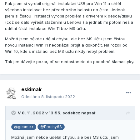
Pak jsem si vyrobil originál instalační USB pro Win 11 a chtěl
všechno instalovat bez předchozího balastu na čisto. Jednak
jsem si čistou instalací vyrobil problém s driverem k desce/disku
(což se dalo vyřešit stažením u Lenova ) a jednak mi potom nešla
udělat čístá instalace Win 11 bez MS účtu.
Možná jsem někde udělal chybu, ale bez MS účtu jsem čistou
novou instalaci Win 11 nedokázal projít a dokončit. Na rozdíl od
Win 10, kde s instalací bez MS účtu nikdy nebyl problém.
Tak jen dávejte pozor, ať se nedostanete do podobné šlamastyky.
eskimak
Odesláno
8. listopadu 2022
V 8. 11. 2022 v 13:55,
sodekcz
napsal:
@geometr
@Prochy68
Možná jsem někde udělal chybu, ale bez MS účtu jsem