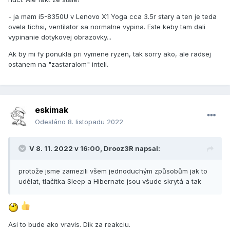
- ja mam i5-8350U v Lenovo X1 Yoga cca 3.5r stary a ten je teda
ovela tichsi, ventilator sa normalne vypina. Este keby tam dali
vypinanie dotykovej obrazovky...
Ak by mi fy ponukla pri vymene ryzen, tak sorry ako, ale radsej
ostanem na "zastaralom" inteli.
eskimak
Odesláno
8. listopadu 2022
V 8. 11. 2022 v 16:00,
Drooz3R
napsal:
protože jsme zamezili všem jednoduchým způsobům jak to
udělat, tlačítka Sleep a Hibernate jsou všude skrytá a tak
Asi to bude ako vravis. Dik za reakciu.