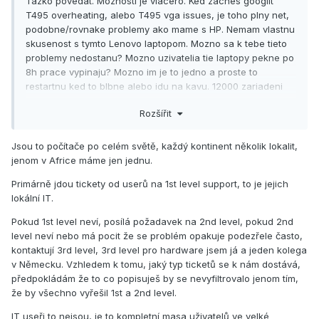
Tazko povedat. Moznosti je viacero. Ked zacnes googlit
T495 overheating, alebo T495 vga issues, je toho plny net,
podobne/rovnake problemy ako mame s HP. Nemam vlastnu
skusenost s tymto Lenovo laptopom. Mozno sa k tebe tieto
problemy nedostanu?
Mozno uzivatelia tie laptopy pekne po
8h prace vypinaju? Mozno im je to jedno a proste to
restartnu ked to blbne alebo idu na kavu. 12000 zariadeni
asi nebudu ITckari, co to je za masa ludi ked riesis pre
Rozšířit
vsetkych HW problemy? Ako k tebe ten laptop dojde,
predpokladam ze to nieje vsetko v CR. Alebo pracujes v
Lenove?
Jsou to počítače po celém světě, každý kontinent několik lokalit,
jenom v Africe máme jen jednu.
Nic z toho nieje mienene proti tebe, aby si to zle nepochopil,
len sa zamyslam nad moznostami. V kazdom pripade, v
Primárně jdou tickety od userů na 1st level support, to je jejich
celej doterajsej historii firmy sme kupovali Intel-based
lokální IT.
laptopy, a toto sme este nezazili.
Pokud 1st level neví, posílá požadavek na 2nd level, pokud 2nd
level neví nebo má pocit že se problém opakuje podezřele často,
kontaktují 3rd level, 3rd level pro hardware jsem já a jeden kolega
v Německu. Vzhledem k tomu, jaký typ ticketů se k nám dostává,
předpokládám že to co popisuješ by se nevyfiltrovalo jenom tím,
že by všechno vyřešil 1st a 2nd level.
IT useři to nejsou, je to kompletní masa uživatelů ve velké