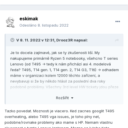
eskimak
Odesláno
8. listopadu 2022
V 8. 11. 2022 v 12:31,
Drooz3R
napsal:
Je to docela zajímavé, jak se ty zkušenosti liší. My
nakupujeme primárně Ryzen 5 notebooky, všehcno T series
Lenovo (od T495 -> tedy k nám přichází asi 4. modelová
ředa? T495, T14 gen. 1, T14 gen. 2, T14 G3, T16) -> odhadem
máme v organizaci kolem 12000 těchto zařízení, a
nevybavuji si že by někdo hlásil za poslední dva roky
podobné problémy. Všechny 3rd level HW tickety jdou přeze
mě, a pokud se na 2nd levelu objeví něco častěji než cca
Rozšířit
jednou za měsíc, tak taky.
Tazko povedat. Moznosti je viacero. Ked zacnes googlit T495
overheating, alebo T495 vga issues, je toho plny net,
podobne/rovnake problemy ako mame s HP. Nemam vlastnu
skusenost s tymto Lenovo laptopom. Mozno sa k tebe tieto