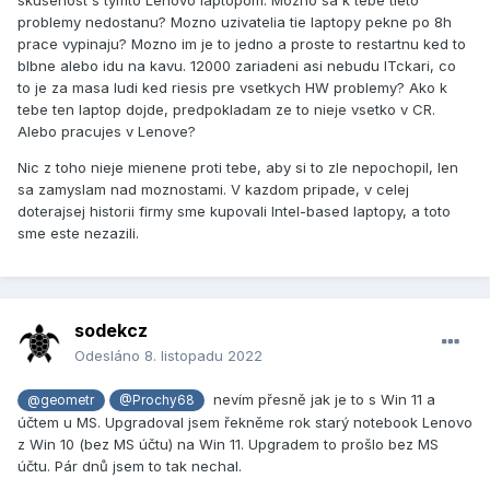
problemy nedostanu?
Mozno uzivatelia tie laptopy pekne po 8h
prace vypinaju? Mozno im je to jedno a proste to restartnu ked to
blbne alebo idu na kavu. 12000 zariadeni asi nebudu ITckari, co
to je za masa ludi ked riesis pre vsetkych HW problemy? Ako k
tebe ten laptop dojde, predpokladam ze to nieje vsetko v CR.
Alebo pracujes v Lenove?
Nic z toho nieje mienene proti tebe, aby si to zle nepochopil, len
sa zamyslam nad moznostami. V kazdom pripade, v celej
doterajsej historii firmy sme kupovali Intel-based laptopy, a toto
sme este nezazili.
sodekcz
Odesláno
8. listopadu 2022
nevím přesně jak je to s Win 11 a
@geometr
@Prochy68
účtem u MS. Upgradoval jsem řekněme rok starý notebook Lenovo
z Win 10 (bez MS účtu) na Win 11. Upgradem to prošlo bez MS
účtu. Pár dnů jsem to tak nechal.