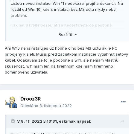
čistou novou instalaci Win 11 nedokázal projít a dokončit. Na
rozdíl od Win 10, kde s instalací bez MS účtu nikdy nebyl
problém.
Tak jen dávejte pozor, ať se nedostanete do podobné
šlamastyky.
Rozšířit
Ani W10 nenainstalujes uz hodne dlho bez MS uctu ak je PC
pripojeny k sieti. Musis pred zaciatkom instalacie vytiahnut setovy
kabel. Ocakavam ze to je podobne s w11, ale nemam vlastnu
skusenost, w11 mam len na firemnom kde mam firemneho
domenoveho uzivatela.
Drooz3R
Odesláno
8. listopadu 2022
V 8. 11. 2022 v 13:31,
eskimak
napsal: