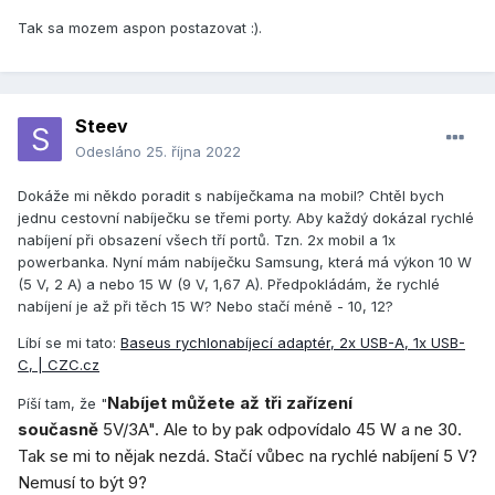
Tak sa mozem aspon postazovat
:).
Steev
Odesláno
25. října 2022
Dokáže mi někdo poradit s nabíječkama na mobil? Chtěl bych
jednu cestovní nabíječku se třemi porty. Aby každý dokázal rychlé
nabíjení při obsazení všech tří portů. Tzn. 2x mobil a 1x
powerbanka. Nyní mám nabíječku Samsung, která má výkon 10 W
(5 V, 2 A) a nebo 15 W (9 V, 1,67 A). Předpokládám, že rychlé
nabíjení je až při těch 15 W? Nebo stačí méně - 10, 12?
Líbí se mi tato:
Baseus rychlonabíjecí adaptér, 2x USB-A, 1x USB-
C, | CZC.cz
Nabíjet můžete až tři zařízení
Píší tam, že "
současně
5V/3A". Ale to by pak odpovídalo 45 W a ne 30.
Tak se mi to nějak nezdá. Stačí vůbec na rychlé nabíjení 5 V?
Nemusí to být 9?