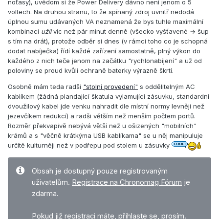
noťasy), uvědom si že Power Delivery dávno není jenom o 5
voltech. Na druhou stranu, to že spínaný zdroj uvnitř nedodá
úplnou sumu udávaných VA neznamená že bys tuhle maximální
kombinaci
užil
víc než pár minut denně (všecko vyšťavené → šup
s tím na drát), protože odběr si dnes (v rámci toho co je schopná
dodat nabíječka) řídí každé zařízení samostatně, plný výkon do
každého z nich teče jenom na začátku "rychlonabíjení" a už od
poloviny se proud kvůli ochraně baterky výrazně škrtí.
Osobně mám teda radši
"stolní provedení"
s oddělitelným AC
kablíkem (žádná plandající škatula vylamující zásuvku, standardní
dvoužilový kabel jde venku nahradit dle místní normy levněji než
jezevčíkem redukcí) a radši větším než menším počtem portů.
Rozměr překvapivě nebývá větší než u ošizených "mobilních"
krámů a s "věčně krátkýma USB kablíkama" se u něj manipuluje
určitě kulturněji než v podřepu pod stolem u zásuvky
Obsah je dostupný pouze registrovaným
uživatelům.
Registrace na Chronomag Fórum
je
zdarma.
Pokud již registraci máte,
přihlaste se, prosím
.