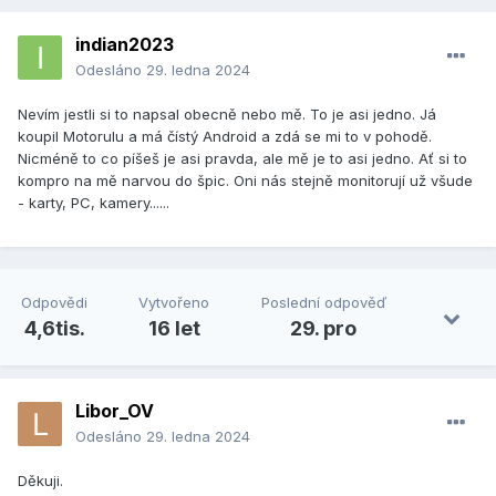
indian2023
Odesláno
29. ledna 2024
Nevím jestli si to napsal obecně nebo mě. To je asi jedno. Já
koupil Motorulu a má čístý Android a zdá se mi to v pohodě.
Nicméně to co píšeš je asi pravda, ale mě je to asi jedno. Ať si to
kompro na mě narvou do špic. Oni nás stejně monitorují už všude
- karty, PC, kamery......
Odpovědi
Vytvořeno
Poslední odpověď
4,6tis.
16 let
29. pro
Libor_OV
Odesláno
29. ledna 2024
Děkuji.