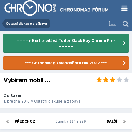
Ostatní diskuse a zábava
+++++ Bert prodává Tudor Black Bay Chrono Pink
+++++
*** Chronomag kalendář pro rok 2027 ***
Vybiram mobil ...
Od
Baker
1. března 2010
v
Ostatní diskuse a zábava
PŘEDCHOZÍ
Stránka 224 z 229
DALŠÍ