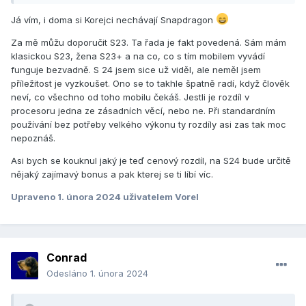
Já vím, i doma si Korejci nechávají Snapdragon
Za mě můžu doporučit S23. Ta řada je fakt povedená. Sám mám
klasickou S23, žena S23+ a na co, co s tím mobilem vyvádí
funguje bezvadně. S 24 jsem sice už viděl, ale neměl jsem
příležitost je vyzkoušet. Ono se to takhle špatně radí, když člověk
neví, co všechno od toho mobilu čekáš. Jestli je rozdíl v
procesoru jedna ze zásadních věcí, nebo ne. Při standardním
používání bez potřeby velkého výkonu ty rozdíly asi zas tak moc
nepoznáš.
Asi bych se kouknul jaký je teď cenový rozdíl, na S24 bude určitě
nějaký zajímavý bonus a pak kterej se ti líbí víc.
Upraveno
1. února 2024
uživatelem Vorel
Conrad
Odesláno
1. února 2024