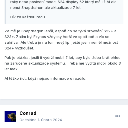
roky nebo poslední model S24 display 62 který má již AI ale
nemá Snapdrahon ale aktualizace 7 let
Dík za každou radu
Za mě je Snapdragon lepší, aspoň co se týká srovnání S22+ a
S23+. Zatím byl Exynos vždycky horší ve spotřebě a víc se
zahříval. Ale třeba je na tom nový líp, ještě jsem neměl možnost
S24+ vyzkoušet.
Pak je otázka, jestli ti vydrží mobil 7 let, aby bylo třeba brát ohled
na zaručené aktualizace systému. Třeba mě vydrží mobil okolo 3
let max.
AI těžko říct, když nejsou informace o rozdílu.
Conrad
Odesláno
1. února 2024