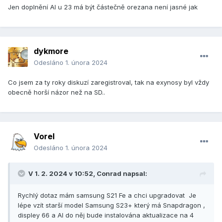
Jen doplnění AI u 23 má být částečně orezana není jasné jak
dykmore
Odesláno
1. února 2024
Co jsem za ty roky diskuzí zaregistroval, tak na exynosy byl vždy
obecně horší názor než na SD..
Vorel
Odesláno
1. února 2024
V 1. 2. 2024 v 10:52,
Conrad
napsal:
Rychlý dotaz mám samsung S21 Fe a chci upgradovat Je
lépe vzít starší model Samsung S23+ který má Snapdragon ,
displey 66 a AI do něj bude instalována aktualizace na 4