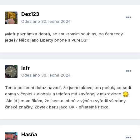
Dez123
Odesláno
30. ledna 2024
@lafr poznámka dobrá, se soukromím souhlas, na čem tedy
jedeš? Něco jako Liberty phone s PureOS?
lafr
Odesláno
30. ledna 2024
Tento poslední dotaz navádí, že jsem takovej ten pošuk, co sedí
doma v čepici z alobalu a telefon má zavřenej v mikrovlnce
Ale já jenom říkám, že jsem osobně z výběru vyřadil všechny
čínské značky. Zbytek beru jako OK - přijatelné riziko.
Hasňa