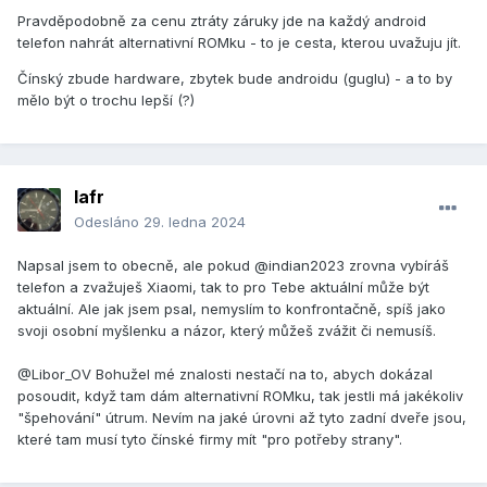
Pravděpodobně za cenu ztráty záruky jde na každý android
telefon nahrát alternativní ROMku - to je cesta, kterou uvažuju jít.
Čínský zbude hardware, zbytek bude androidu (guglu) - a to by
mělo být o trochu lepší (?)
lafr
Odesláno
29. ledna 2024
Napsal jsem to obecně, ale pokud @indian2023 zrovna vybíráš
telefon a zvažuješ Xiaomi, tak to pro Tebe aktuální může být
aktuální. Ale jak jsem psal, nemyslím to konfrontačně, spíš jako
svoji osobní myšlenku a názor, který můžeš zvážit či nemusíš.
@Libor_OV Bohužel mé znalosti nestačí na to, abych dokázal
posoudit, když tam dám alternativní ROMku, tak jestli má jakékoliv
"špehování" útrum. Nevím na jaké úrovni až tyto zadní dveře jsou,
které tam musí tyto čínské firmy mít "pro potřeby strany".