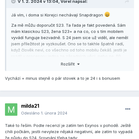
V 1. 2. 2024 v 13:04,
Vorel
napsal:
Já vím, i doma si Korejci nechávají Snapdragon
Za mě můžu doporučit S23. Ta řada je fakt povedená. Sám
mám klasickou S23, žena S23+ a na co, co s tím mobilem
vyvádí funguje bezvadně. S 24 jsem sice už viděl, ale neměl
jsem příležitost je vyzkoušet. Ono se to takhle špatně radí,
když člověk neví, co všechno od toho mobilu čekáš. jestli je
rozdíl v procesoru jedna ze zásadních věcí, nebo ne. Při
standardním používání bez potřeby velkého výkonu ty
Rozšířit
rozdíly asi zas tak moc nepoznáš.
Vychází + minus stejně o pár stovek a to je 24 i s bonusem
Asi bych se kouknul jaký je teď cenový rozdíl, na S24 bude
určitě nějaký zajímavý bonus a pak kterej se ti líbí víc.
milda21
Odesláno
1. února 2024
Také to řeším. Podle recenzí je zatím ten Exynos v pohodě. Ještě
chíli počkám, jestli nevyleze nějaká negativní, ale zatím to vypadá
že půjdu do S24. Srovnání třeba tady: