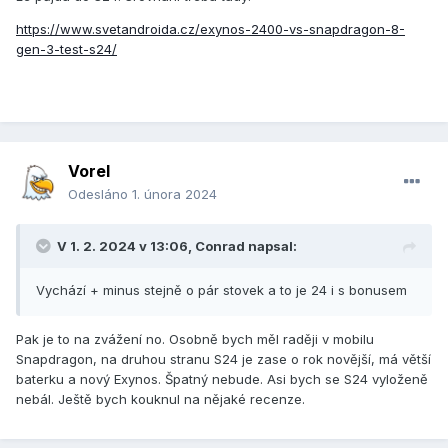
https://www.svetandroida.cz/exynos-2400-vs-snapdragon-8-
gen-3-test-s24/
Vorel
Odesláno
1. února 2024
V 1. 2. 2024 v 13:06,
Conrad
napsal:
Vychází + minus stejně o pár stovek a to je 24 i s bonusem
Pak je to na zvážení no. Osobně bych měl raději v mobilu
Snapdragon, na druhou stranu S24 je zase o rok novější, má větší
baterku a nový Exynos. Špatný nebude. Asi bych se S24 vyloženě
nebál. Ještě bych kouknul na nějaké recenze.