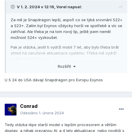
V 1. 2. 2024 v 12:16,
Vorel
napsal:
Za mě je Snapdragon lepší, aspoň co se týká srovnání S22+
a S23+. Zatím byl Exynos vždycky horší ve spotřebě a víc se
zahříval. Ale třeba je na tom nový líp, ještě jsem neměl
možnost S24+ vyzkoušet.
Pak je otázka, jestli ti vydrží mobil 7 let, aby bylo třeba brát
ohled na zaručené aktualizace systému. Třeba mě vydrží
mobil okolo 3 let max.
Rozšířit
AI těžko říct, když nejsou informace o rozdílu.
U S 24 do USA dávají Snapdragon pro Evropu Exynos
Conrad
Odesláno
1. února 2024
Tedy otázka lépe starší model s lepším procesorem a větším
display a nějak orezanou AI. a 4 lety aktualizace nebo novější s