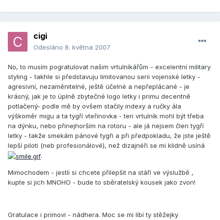
cigi
Odesláno
8. května 2007
No, to musím pogratulovat našim vrtulníkářům - excelentní military
styling - takhle si představuju limitovanou serii vojenské letky -
agresivní, nezaměnitelné, ještě účelné a nepřeplácané - je
krásný, jak je to úplně zbytečné logo letky i primu decentně
potlačený- podle mě by ovšem stačily indexy a ručky ála
výškoměr migu a ta tygří vteřinovka - ten vrtulník mohl být třeba
na dýnku, nebo přinejhorším na rotoru - ale já nejsem člen tygří
letky - takže smekám pánové tygři a při předpokladu, že jste ještě
lepší piloti (neb profesionálové), než dizajnéři se mi klidně usíná
.
Mimochodem - jestli si chcete přilepšit na stáří ve výslužbě ,
kupte si jich MNOHO - bude to sběratelský kousek jako zvon!
Gratulace i primovi - nádhera. Moc se mi líbí ty stěžejky