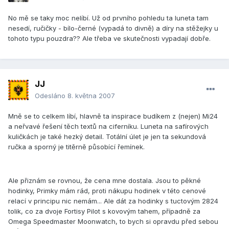
No mě se taky moc nelíbí. Už od prvního pohledu ta luneta tam
nesedí, ručičky - bílo-černé (vypadá to divně) a díry na stěžejky u
tohoto typu pouzdra?? Ale třeba ve skutečnosti vypadají dobře.
JJ
Odesláno
8. května 2007
Mně se to celkem líbí, hlavně ta inspirace budíkem z (nejen) Mi24
a neřvavé řešení těch textů na ciferníku. Luneta na safírových
kuličkách je také hezký detail. Totální úlet je jen ta sekundová
ručka a sporný je titěrně působící řemínek.
Ale přiznám se rovnou, že cena mne dostala. Jsou to pěkné
hodinky, Primky mám rád, proti nákupu hodinek v této cenové
relací v principu nic nemám... Ale dát za hodinky s tuctovým 2824
tolik, co za dvoje Fortisy Pilot s kovovým tahem, případně za
Omega Speedmaster Moonwatch, to bych si opravdu před sebou