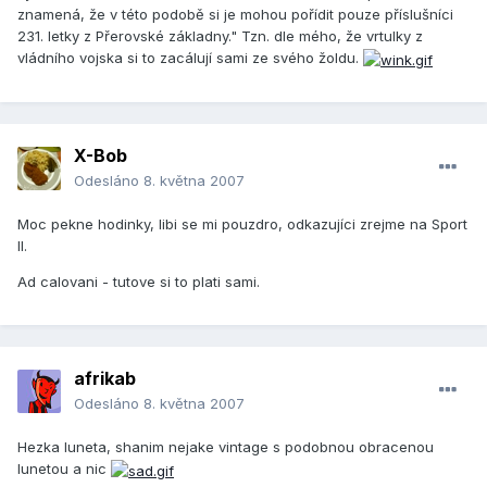
znamená, že v této podobě si je mohou pořídit pouze příslušníci
231. letky z Přerovské základny." Tzn. dle mého, že vrtulky z
vládního vojska si to zacálují sami ze svého žoldu.
X-Bob
Odesláno
8. května 2007
Moc pekne hodinky, libi se mi pouzdro, odkazujíci zrejme na Sport
II.
Ad calovani - tutove si to plati sami.
afrikab
Odesláno
8. května 2007
Hezka luneta, shanim nejake vintage s podobnou obracenou
lunetou a nic