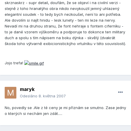
skrznaskrz - supr detail, doufám, že se objeví i na civilní verzi -
stejně z toho hranatýho obra nikdo nevykouzlí jemný uhlazený
elegantní soudek - to tedy bych nezkoušel, není to ani potřeba.
Ale dovolím si najít hnidu - lesk lunety - ten mi leze na nervy.
Nevadí mi na druhou stranu, že font nehraje s fontem ciferníku -
to je dané vzorem výškoměru a podporuje to dokonce ten military
duch a spolu s tím nápisem na boku dýnka - skvělý (dvakrát
škoda toho výtvarně exibicionistickýho vrtulníku v této souvislosti).
Jojo trefa!
maryk
Odesláno
8. května 2007
No, povedly se .Ale z té ceny je mi přiznám se smutno. Zase jedny
o kterých si nechám jen zdát.....