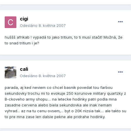
cigi
Odesláno
8. května 2007
huššš afrikab ! vypadá to jako tritium, to ti musí stačit! Možná, že
to snad tritium i je?
cali
Odesláno
8. května 2007
parada, aj ked neviem co chcel basnik povedat tou farbou
sekundovky trochu mi to evokuje 250 korunove military quartzky z
B-ckoveho army shopu.... na letecke hodinky patri podla mna
zasadne cervena alebo biela sekundovka ale inak nemam
vyhrad... az na tu cenu ovsem,... byt o 20K nizsia tak.... ale takto su
to pre mna zase len dalsie pekne ale pridrahe hodinky.