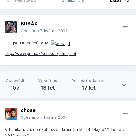
PŘEDCHOZÍ
Stránka 1 z 8
DALŠÍ
BUBÁK
Odesláno
7. května 2007
Tak jsou konečně tady.:
http://www.prim.cz/kolekce/prim-pilot
Odpovědi
Vytvořeno
Poslední odpověď
157
19 let
17 let
chose
Odesláno
7. května 2007
Vrtulníkáři, vážně říkáte svým krásným Mi-24 "Hajnd" ? To se v
NATO musí ?