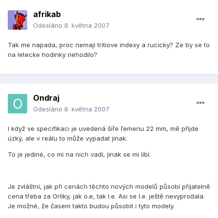
afrikab
Odesláno
8. května 2007
Tak me napada, proc nemaji tritiove indexy a rucicky? Ze by se to
na letecke hodinky nehodilo?
Ondraj
Odesláno
8. května 2007
I když ve specifikaci je uvedená šíře řemenu 22 mm, mě přijde
úzký, ale v reálu to může vypadat jinak.
To je jediné, co mi na nich vadí, jinak se mi líbí.
Je zvláštní, jak při cenách těchto nových modelů působí přijatelně
cena třeba za Orlíky, jak o.e, tak l.e. Asi se l.e. ještě nevyprodala.
Je možné, že časem takto budou působit i tyto modely.