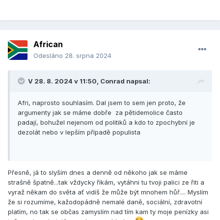
African
Odesláno
28. srpna 2024
V 28. 8. 2024 v 11:50,
Conrad
napsal:
Afri, naprosto souhlasím. Dal jsem to sem jen proto, že
argumenty jak se máme dobře za pětidemolice často
padají, bohužel nejenom od politiků a kdo to zpochybní je
dezolát nebo v lepším případě populista
Přesně, já to slyším dnes a denně od někoho jak se máme
strašně špatně...tak vždycky říkám, vytáhni tu tvoji palici ze řiti a
vyraž někam do světa ať vidíš že může být mnohem hůř.... Myslím
že si rozumíme, kažodopádně nemalé daně, sociální, zdravotní
platím, no tak se občas zamyslím nad tím kam ty moje penízky asi