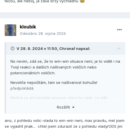
tečou, ale neboj, já zase brzy vychladnu
kloubik
Odesláno
28. srpna 2024
V 28. 8. 2024 v 11:50,
Chronař
napsal:
No nevim, zdá se, že to win-win situace není, je to vidět i na
Tvojí reakci a dalších naštvaných voličích nebo
potencionálních voličích.
Nevoliče nepočítám, tam se naštvanost bohužel
předpokládá.
Možná se ani nenašel ekonom, který by radil, co měli
účinného dělat proti inflaci.
Rozšířit
ano, z pohledu volic-vlada to win-win neni, mas pravdu, mel jsem
se vyjadrit jinak... chtel jsem zdurazit ze z pohledu vlady/ODS jim