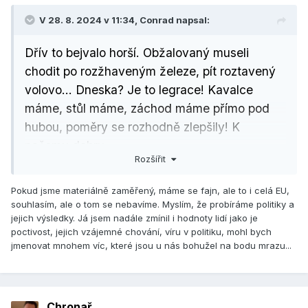
V 28. 8. 2024 v 11:34,
Conrad
napsal:
Dřív to bejvalo horší. Obžalovaný museli
chodit po rozžhaveným železe, pít roztavený
volovo… Dneska? Je to legrace! Kavalce
máme, stůl máme, záchod máme přímo pod
hubou, poměry se rozhodně zlepšily! K
našemu dobru.
Rozšířit
Osudy dobrého vojáka Švejka
Pokud jsme materiálně zaměřený, máme se fajn, ale to i celá EU,
souhlasím, ale o tom se nebavíme. Myslím, že probíráme politiky a
jejich výsledky. Já jsem nadále zmínil i hodnoty lidí jako je
poctivost, jejich vzájemné chování, víru v politiku, mohl bych
jmenovat mnohem víc, které jsou u nás bohužel na bodu mrazu...
Chronař