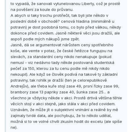
to vypadá, že sanovali vytunelovanou Liberty, což je prostě
na pověšení za koule do průvanu.
A abych si taky trochu protiřečil, tak byli jste někdo v
poslední době v obchodě? cenová hladina (minimálně u
potravin) je dost podobná tomu, co bylo před válkou, někdy
dokonce před covidem. Jasně některé věci jsou dražší, ale
aspoň podle mých nákupů jsme zpět.
Jasně, dá se argumentovat nárůstem ceny spotřebního
koše, ale vemte v potaz, že české řetězce fungujou na
slevách, za standardní ceny nikdo nenakupuje (pokud
nemusí - viz nedávno tady někde postovaná studentská
pečeť za 150, kterou za tu cenu podle mě nikdy nikdo
nekoupil). Ale když se člověk podívá na takové ty základní
potraviny, tak rohlík je dražší (ten je celorepublikově
Andrejův), ale třeba kuře stojí zase 49, prsní řízky zase 99,
brambory zase 13 papriky zase 40, šunka zase 25... a
všechno je vždycky někde v akci. Prostě drtivá většina těhle
věcích stojí v akci stejně, jako stála v akci před covidem.
Uznávám, že může jít o subjektivní vnímání a reálně by mě
zajímaly tvrdé data, ale pochybuju, že to někdo udělal,
možná si to ve volné chvíli zkusím hodit do excelu (ale spíše
ne).