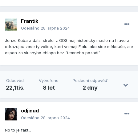
Frantik
Odesláno
28. srpna 2024
Jenze Kuba a dalsi strelci z ODS maj historicky maslo na hlave a
odrazujou zase ty volice, kteri vnimaji Fialu jako sice měkouše, ale
aspon za slusnyho chlapa bez "temneho pozadi"
Odpovědi
Vytvořeno
Poslední odpověď
22,1tis.
8 let
2 dny
odjinud
Odesláno
28. srpna 2024
No to je fakt...