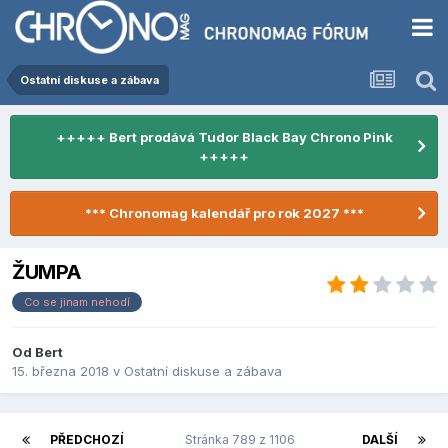
Ostatní diskuse a zábava
+++++ Bert prodává Tudor Black Bay Chrono Pink
+++++
*** Chronomag kalendář pro rok 2027 ***
ŽUMPA
Co se jinam nehodí
Od
Bert
15. března 2018
v
Ostatní diskuse a zábava
PŘEDCHOZÍ
Stránka 789 z 1106
DALŠÍ