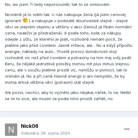
No, asi jsem Ti tedy neporozuměl, tak to se omlouvám.
Nicméně já to vidím tak: U nás nakupuje žena (já jsem cenovej
ignorant
) a nakupuje v podstatě dlouhodobě stejně - stejné
věci ve stejném objemu a většinu v akci (čemuž já říkám normální
cena, neakční je předražené). A podle toho, kolik za nákupy
odejde z účtu, ze kterého je platí, rozhodně nemám pocit, že
platíme jako před covidem. Jasně inflace, ale... No a když připočtu
energie, náklady na auto... Prostě provoz domácnosti stojí
rozhodně víc než před covidem a potraviny na tom maj svůj podíl.
Beru, že nějaké jednotlivé položky mohou mít plus mínus stejnou
cenu, ale v součtu platíme prostě víc, nemůžu si pomoct, tak to
vnímám já. No a při ceně hlavně energií si ani nemyslím, že by
mohla drtivá většina věcí (potravin) stát stejně.
Ale pozor, nechci, aby to vyznělo jako nějakej nářek, to ne. Nelíbí
se mi to sice, ale musím se podle toho prostě zařídit, no.
Nick06
Odesláno
28. srpna 2024