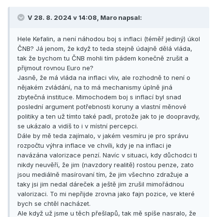
V 28. 8. 2024 v 14:08,
Maro
napsal:
Hele Kefalin, a není náhodou boj s inflaci (téměř jediný) úkol
ČNB? Já jenom, že když to teda stejně údajně dělá vláda,
tak že bychom tu ČNB mohli tím pádem konečně zrušit a
přijmout rovnou Euro ne?
Jasně, že má vláda na inflaci vliv, ale rozhodně to není o
nějakém zvládání, na to má mechanismy úplně jiná
zbytečná instituce. Mimochodem boj s inflací byl snad
poslední argument potřebnosti koruny a vlastní měnové
politiky a ten už tímto také padl, protože jak to je doopravdy,
se ukázalo a vidíš to i v místní percepci.
Dále by mě teda zajímalo, v jakém vesmíru je pro správu
rozpočtu výhra inflace ve chvíli, kdy je na inflaci je
navázána valorizace penzí. Navíc v situaci, kdy důchodci ti
nikdy neuvěří, že jim (navzdory realitě) rostou penze, zato
jsou mediálně masírovaní tím, že jim všechno zdražuje a
taky jsi jim nedal dáreček a ještě jim zrušil mimořádnou
valorizaci. To mi nepřijde zrovna jako fajn pozice, ve které
bych se chtěl nacházet.
Ale když už jsme u těch přešlapů, tak mě spíše nasralo, že