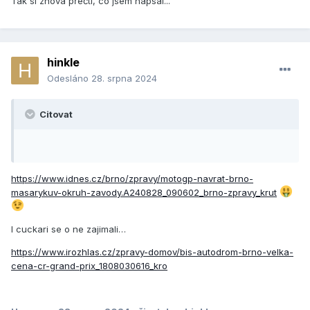
Tak si znova přečti, co jsem napsal...
hinkle
Odesláno
28. srpna 2024
Citovat
https://www.idnes.cz/brno/zpravy/motogp-navrat-brno-
masarykuv-okruh-zavody.A240828_090602_brno-zpravy_krut
I cuckari se o ne zajimali…
https://www.irozhlas.cz/zpravy-domov/bis-autodrom-brno-velka-
cena-cr-grand-prix_1808030616_kro