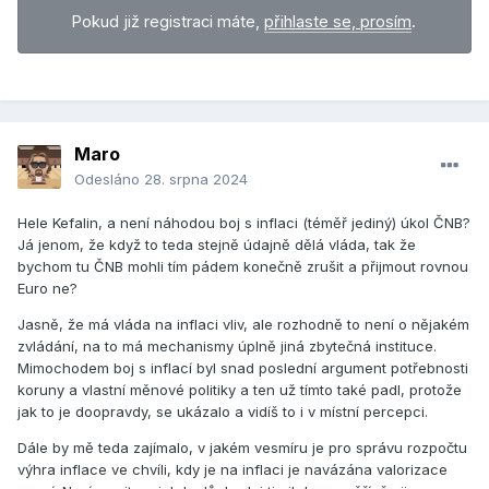
Pokud již registraci máte,
přihlaste se, prosím
.
Maro
Odesláno
28. srpna 2024
Hele Kefalin, a není náhodou boj s inflaci (téměř jediný) úkol ČNB?
Já jenom, že když to teda stejně údajně dělá vláda, tak že
bychom tu ČNB mohli tím pádem konečně zrušit a přijmout rovnou
Euro ne?
Jasně, že má vláda na inflaci vliv, ale rozhodně to není o nějakém
zvládání, na to má mechanismy úplně jiná zbytečná instituce.
Mimochodem boj s inflací byl snad poslední argument potřebnosti
koruny a vlastní měnové politiky a ten už tímto také padl, protože
jak to je doopravdy, se ukázalo a vidíš to i v místní percepci.
Dále by mě teda zajímalo, v jakém vesmíru je pro správu rozpočtu
výhra inflace ve chvíli, kdy je na inflaci je navázána valorizace