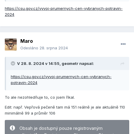
https://csu.gov.cz/vyvoj-prumernych-cen-vybranych-potravin-
2024
Maro
Odesláno
28. srpna 2024
V 28. 8. 2024 v 14:55,
geometr
napsal:
https://csu.gov.cz/vyvoj-prumernych-cen-vybranych-
potravin-2024
To ale nezohledňuje to, co jsem říkal.
Edit: např. Vepřová pečeně tam má 151 reálně je ale aktuálně 110
minimálně 99 a průměr 106
Obsah je dostupný pouze registrovaným