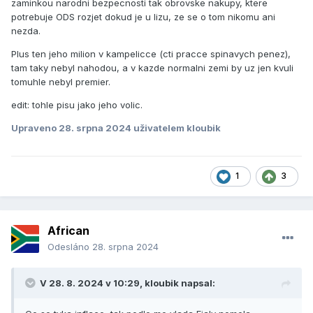
zaminkou narodni bezpecnosti tak obrovske nakupy, ktere
potrebuje ODS rozjet dokud je u lizu, ze se o tom nikomu ani
nezda.
Plus ten jeho milion v kampelicce (cti pracce spinavych penez),
tam taky nebyl nahodou, a v kazde normalni zemi by uz jen kvuli
tomuhle nebyl premier.
edit: tohle pisu jako jeho volic.
Upraveno
28. srpna 2024
uživatelem kloubik
1
3
African
Odesláno
28. srpna 2024
V 28. 8. 2024 v 10:29,
kloubik
napsal: