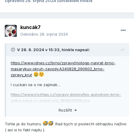
Upraveno
28. srpna 2024
uživatelem hinkle
kuncák7
Odesláno
28. srpna 2024
V 28. 8. 2024 v 15:33,
hinkle
napsal:
https://www.idnes.cz/brno/zpravy/motogp-navrat-brno-
masarykuv-okruh-zavody.A240828_090602_brno-
zpravy_krut
I cuckari se o ne zajimali…
https://www.irozhlas.cz/zpravy-domov/bis-autodrom-brno-
velka-cena-cr-grand-prix_1808030616_kro
Rozšířit
Tohle je do humoru
. Rad bych si poslechl obhajobu naživo
( asi si to fakt najdu ).