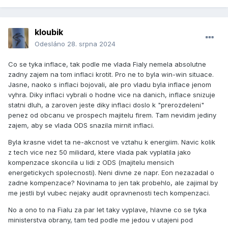
kloubik
Odesláno
28. srpna 2024
Co se tyka inflace, tak podle me vlada Fialy nemela absolutne
zadny zajem na tom inflaci krotit. Pro ne to byla win-win situace.
Jasne, naoko s inflaci bojovali, ale pro vladu byla inflace jenom
vyhra. Diky inflaci vybrali o hodne vice na danich, inflace snizuje
statni dluh, a zaroven jeste diky inflaci doslo k "prerozdeleni"
penez od obcanu ve prospech majitelu firem. Tam nevidim jediny
zajem, aby se vlada ODS snazila mirnit inflaci.
Byla krasne videt ta ne-akcnost ve vztahu k energiim. Navic kolik
z tech vice nez 50 milidard, ktere vlada pak vyplatila jako
kompenzace skoncila u lidi z ODS (majitelu mensich
energetickych spolecnosti). Neni divne ze napr. Eon nezazadal o
zadne kompenzace? Novinama to jen tak probehlo, ale zajimal by
me jestli byl vubec nejaky audit opravnenosti tech kompenzaci.
No a ono to na Fialu za par let taky vyplave, hlavne co se tyka
ministerstva obrany, tam ted podle me jedou v utajeni pod