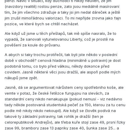
penzí. Navíc v situaci, kdy důchodci ti nikdy neuvěří, že jim
(navzdory realitě) rostou penze, zato jsou mediálně masírovaní
tím, že jim všechno zdražuje a taky jsi jim nedal dáreček a ještě
jim zrušil mimořádnou valorizaci. To mi nepřijde zrovna jako fajn
pozice, ve které bych se chtěl nacházet.
Ale když už jsme u těch přešlapů, tak mě spíše nasralo, že to
vypadá, že sanovali vytunelovanou Liberty, což je prostě na
pověšení za koule do průvanu.
A abych si taky trochu protiřečil, tak byli jste někdo v poslední
době v obchodě? cenová hladina (minimálně u potravin) je dost
podobná tomu, co bylo před válkou, někdy dokonce před
covidem. Jasně některé věci jsou dražší, ale aspoň podle mých
nákupů jsme zpět.
Jasně, dá se argumentovat nárůstem ceny spotřebního koše, ale
vemte v potaz, že české řetězce fungujou na slevách, za
standardní ceny nikdo nenakupuje (pokud nemusí - viz nedávno
tady někde postovaná studentská pečeť za 150, kterou za tu cenu
podle mě nikdy nikdo nekoupil). Ale když se člověk podívá na
takové ty základní potraviny, tak rohlík je dražší (ten je
celorepublikově Andrejův), ale třeba kuře stojí zase 49, prsní řízky
zase 99, brambory zase 13 papriky zase 40, šunka zase 25... a