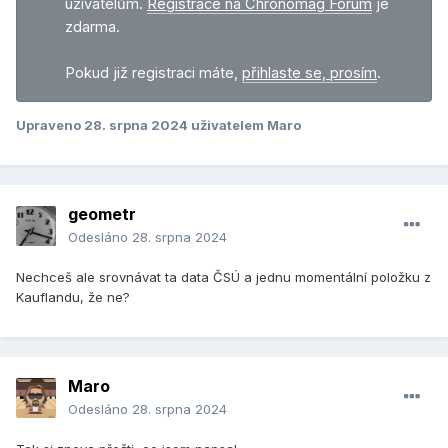
uživatelům.
Registrace na Chronomag Fórum
je
zdarma.
Pokud již registraci máte,
přihlaste se, prosím
.
Upraveno
28. srpna 2024
uživatelem Maro
geometr
Odesláno
28. srpna 2024
Nechceš ale srovnávat ta data ČSÚ a jednu momentální položku z
Kauflandu, že ne?
Maro
Odesláno
28. srpna 2024