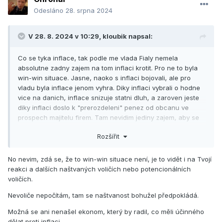
Odesláno
28. srpna 2024
V 28. 8. 2024 v 10:29,
kloubik
napsal:
Co se tyka inflace, tak podle me vlada Fialy nemela
absolutne zadny zajem na tom inflaci krotit. Pro ne to byla
win-win situace. Jasne, naoko s inflaci bojovali, ale pro
vladu byla inflace jenom vyhra. Diky inflaci vybrali o hodne
vice na danich, inflace snizuje statni dluh, a zaroven jeste
diky inflaci doslo k "prerozdeleni" penez od obcanu ve
prospech majitelu firem. Tam nevidim jediny zajem, aby se
vlada ODS snazila mirnit inflaci.
Rozšířit
Byla krasne videt ta ne-akcnost ve vztahu k energiim. Navic
kolik z tech vice nez 50 milidard, ktere vlada pak vyplatila
No nevim, zdá se, že to win-win situace není, je to vidět i na Tvojí
jako kompenzace skoncila u lidi z ODS (majitelu mensich
reakci a dalších naštvaných voličích nebo potencionálních
energetickych spolecnosti). Neni divne ze napr. Eon
voličích.
nezazadal o zadne kompenzace? Novinama to jen tak
probehlo, ale zajimal by me jestli byl vubec nejaky audit
Nevoliče nepočítám, tam se naštvanost bohužel předpokládá.
opravnenosti tech kompenzaci.
Možná se ani nenašel ekonom, který by radil, co měli účinného
No a ono to na Fialu za par let taky vyplave, hlavne co se
dělat proti inflaci.