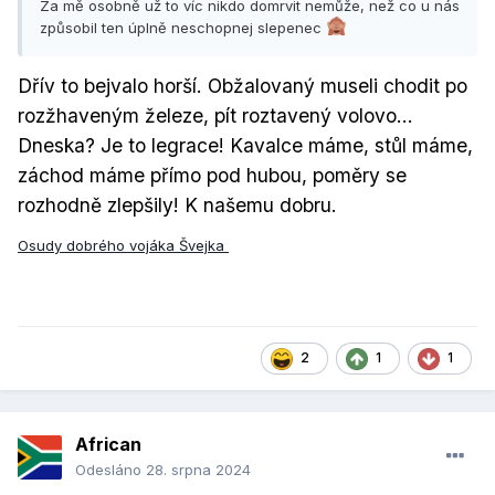
Za mě osobně už to víc nikdo domrvit nemůže, než co u nás
penez), tam taky nebyl nahodou, a v kazde normalni zemi
způsobil ten úplně neschopnej slepenec
by uz jen kvuli tomuhle nebyl premier.
edit: tohle pisu jako jeho volic.
Dřív to bejvalo horší. Obžalovaný museli chodit po
rozžhaveným železe, pít roztavený volovo…
Dneska? Je to legrace! Kavalce máme, stůl máme,
záchod máme přímo pod hubou, poměry se
rozhodně zlepšily! K našemu dobru.
Osudy dobrého vojáka Švejka
2
1
1
African
Odesláno
28. srpna 2024