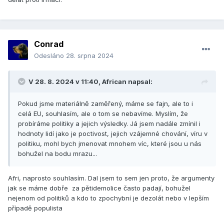
tyka ministerstva obrany, tam ted podle me jedou v utajeni
pod zaminkou narodni bezpecnosti tak obrovske nakupy,
ktere potrebuje ODS rozjet dokud je u lizu, ze se o tom
nikomu ani nezda.
Conrad
Plus ten jeho milion v kampelicce (cti pracce spinavych
Odesláno
28. srpna 2024
penez), tam taky nebyl nahodou, a v kazde normalni zemi
by uz jen kvuli tomuhle nebyl premier.
V 28. 8. 2024 v 11:40,
African
napsal:
edit: tohle pisu jako jeho volic.
Pokud jsme materiálně zaměřený, máme se fajn, ale to i
celá EU, souhlasím, ale o tom se nebavíme. Myslím, že
probíráme politiky a jejich výsledky. Já jsem nadále zmínil i
hodnoty lidí jako je poctivost, jejich vzájemné chování, víru v
politiku, mohl bych jmenovat mnohem víc, které jsou u nás
bohužel na bodu mrazu...
Afri, naprosto souhlasím. Dal jsem to sem jen proto, že argumenty
jak se máme dobře za pětidemolice často padají, bohužel
nejenom od politiků a kdo to zpochybní je dezolát nebo v lepším
případě populista