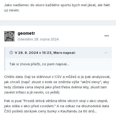
Jako nadšenec do skoro každého sportu bych mel jásat, ale fakt
uz nevim.
geometr
Odesláno
28. srpna 2024
V 28. 8. 2024 v 15:23,
Maro
napsal:
Tak si znova přečti, co jsem napsal...
Chtěls data. Dají se stáhnout v CSV a můžeš si je pak analyzovat,
jak chceš (např. zkusit o kolik se změnila výše "akční slevy", aby
tedy zůstala cena stejná jako před třeba dvěma lety, zkusit tam
zavést inflaci a já nevím, co ještě).
Pak si psal "Prostě drtivá většina těhle věcích stojí v akci stejně,
jako stála v akci před covidem." A na odkaz na dlouhodobá data
ČSÚ pošleš obrázek ceny šunky v Kauflandu za 60 dnů...