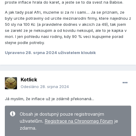
proste inflace hrala do karet, a jeste se to da svest na Babise.
A jak tady psal Afri, muzeme si za ni i sami.... Ja se priznam, ze
byly urcite potraviny od urcite mezinarodni firmy, ktere najednou z
50 sly na 100 Kc (a pravidelne dodnes v akcich za 49), tak jsem
se zarekl ze je nekoupim a od kovidu nekoupil, ale to je kapka v
mori. I jen pohledu nasi rodiny, kdy 90 % veci kupujeme porad
stejne podle potreby.
Upraveno
28. srpna 2024
uživatelem kloubik
Kotlick
Odesláno
28. srpna 2024
Já myslím, že inflace už je zdárně překonaná...
Obsah je dostupný pouze registrovaným
uživatelům.
Registrace na Chronomag Fórum
je
zdarma.