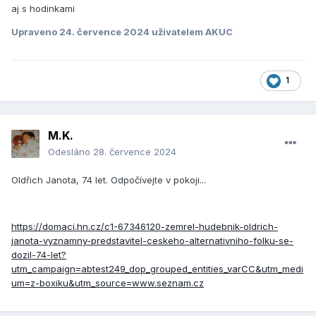
aj s hodinkami
Upraveno
24. července 2024
uživatelem AKUC
1
M.K.
Odesláno
28. července 2024
Oldřich Janota, 74 let. Odpočívejte v pokoji...
https://domaci.hn.cz/c1-67346120-zemrel-hudebnik-oldrich-
janota-vyznamny-predstavitel-ceskeho-alternativniho-folku-se-
dozil-74-let?
utm_campaign=abtest249_dop_grouped_entities_varCC&utm_medi
um=z-boxiku&utm_source=www.seznam.cz