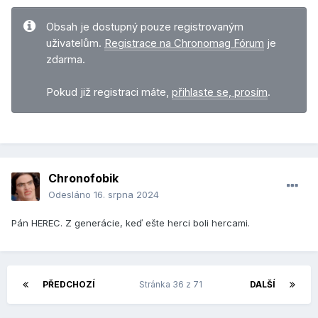
Obsah je dostupný pouze registrovaným
uživatelům.
Registrace na Chronomag Fórum
je
zdarma.
Pokud již registraci máte,
přihlaste se, prosím
.
Chronofobik
Odesláno
16. srpna 2024
Pán HEREC. Z generácie, keď ešte herci boli hercami.
PŘEDCHOZÍ
Stránka 36 z 71
DALŠÍ