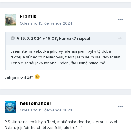
Frantik
Odesláno
15. července 2024
V 15. 7. 2024 v 15:08,
kuncák7
napsal:
Jsem stejná věkovka jako vy, ale asi jsem byl v tý době
divnej a vůbec to nesledoval, tudíž jsem se musel dovzdělat.
Tenhle seriál jako mnoho jiných, šlo úplně mimo mě.
Jak jsi mohl žít?
neuromancer
Odesláno
15. července 2024
P.S. Jinak nejlepší byla Toni, mafiánská dcerka, kterou si vzal
Dylan, její fotr ho chtěl zastřelit, ale trefil jí.