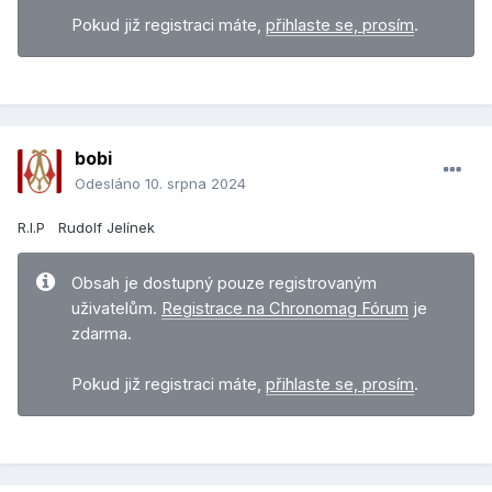
Pokud již registraci máte,
přihlaste se, prosím
.
bobi
Odesláno
10. srpna 2024
R.I.P
Rudolf Jelínek
Obsah je dostupný pouze registrovaným
uživatelům.
Registrace na Chronomag Fórum
je
zdarma.
Pokud již registraci máte,
přihlaste se, prosím
.