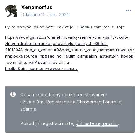
Xenomorfus
Odesláno
11. srpna 2024
Byl to pankac jak se patri! Tak at je Ti Radku, tam kde si, fajn!
https://www.garaz.cz/clanek/novinky-zemrel-clen-party-okolo-
zlutych-trabantu-radku-jonovi-bylo-pouhych-38-let-
21013041#dop_ab_variant=0&dop_source_zone_name=autoweb.sz
nhp.box&source=hp&seq_no=1&utm_campaign=abtest244_hpdop
_comments_varA&utm_medium=z-
boxiku&utm_source=www.seznam.cz
Obsah je dostupný pouze registrovaným
uživatelům.
Registrace na Chronomag Fórum
je
zdarma.
Pokud již registraci máte,
přihlaste se, prosím
.