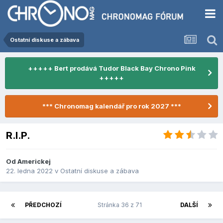
Ostatní diskuse a zábava
+++++ Bert prodává Tudor Black Bay Chrono Pink
+++++
*** Chronomag kalendář pro rok 2027 ***
R.I.P.
Od
Americkej
22. ledna 2022
v
Ostatní diskuse a zábava
PŘEDCHOZÍ
Stránka 36 z 71
DALŠÍ