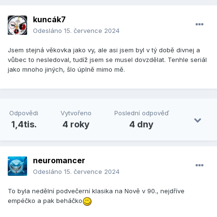
kuncák7
Odesláno
15. července 2024
Jsem stejná věkovka jako vy, ale asi jsem byl v tý době divnej a
vůbec to nesledoval, tudíž jsem se musel dovzdělat. Tenhle seriál
jako mnoho jiných, šlo úplně mimo mě.
Odpovědi
Vytvořeno
Poslední odpověď
1,4tis.
4 roky
4 dny
neuromancer
Odesláno
15. července 2024
To byla nedělní podvečerní klasika na Nově v 90., nejdříve
empéčko a pak beháčko