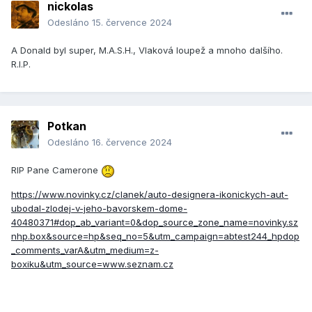
nickolas
Odesláno
15. července 2024
A Donald byl super, M.A.S.H., Vlaková loupež a mnoho dalšího.
R.I.P.
Potkan
Odesláno
16. července 2024
RIP Pane Camerone
https://www.novinky.cz/clanek/auto-designera-ikonickych-aut-
ubodal-zlodej-v-jeho-bavorskem-dome-
40480371#dop_ab_variant=0&dop_source_zone_name=novinky.sz
nhp.box&source=hp&seq_no=5&utm_campaign=abtest244_hpdop
_comments_varA&utm_medium=z-
boxiku&utm_source=www.seznam.cz