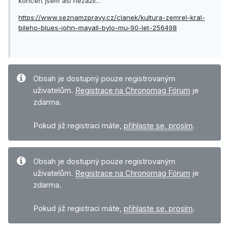
koncert jsem asi nezažil...
https://www.seznamzpravy.cz/clanek/kultura-zemrel-kral-
bileho-blues-john-mayall-bylo-mu-90-let-256498
Obsah je dostupný pouze registrovaným
uživatelům.
Registrace na Chronomag Fórum
je
zdarma.
Pokud již registraci máte,
přihlaste se, prosím
.
Obsah je dostupný pouze registrovaným
uživatelům.
Registrace na Chronomag Fórum
je
zdarma.
Pokud již registraci máte,
přihlaste se, prosím
.