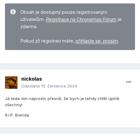
Obsah je dostupný pouze registrovaným
uživatelům.
Registrace na Chronomag Fórum
je
zdarma.
Pokud již registraci máte,
přihlaste se, prosím
.
nickolas
Odesláno
15. července 2024
Já teda vim naprosto přesně, že bych je tehdy chtěl úplně
všechny!
R.I.P. Brenda