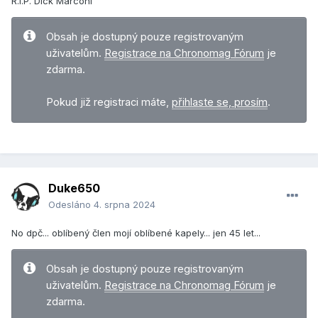
R.I.P. Dick Marconi
Obsah je dostupný pouze registrovaným
uživatelům.
Registrace na Chronomag Fórum
je
zdarma.
Pokud již registraci máte,
přihlaste se, prosím
.
Duke650
Odesláno
4. srpna 2024
No dpč... oblíbený člen mojí oblíbené kapely... jen 45 let...
Obsah je dostupný pouze registrovaným
uživatelům.
Registrace na Chronomag Fórum
je
zdarma.