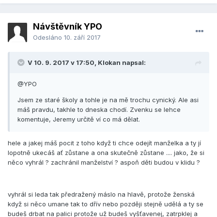
Návštěvník YPO
Odesláno
10. září 2017
V 10. 9. 2017 v 17:50, Klokan napsal:
@YPO
Jsem ze staré školy a tohle je na mě trochu cynický. Ale asi
máš pravdu, takhle to dneska chodí. Zvenku se lehce
komentuje, Jeremy určitě ví co má dělat.
hele a jakej máš pocit z toho když ti chce odejít manželka a ty jí
lopotně ukecáš ať zůstane a ona skutečně zůstane .... jako, že si
něco vyhrál ? zachránil manželství ? aspoň děti budou v klidu ?
vyhrál si leda tak předražený máslo na hlavě, protože ženská
když si něco umane tak to dřív nebo později stejně udělá a ty se
budeš drbat na palici protože už budeš vyšťavenej, zatrpklej a