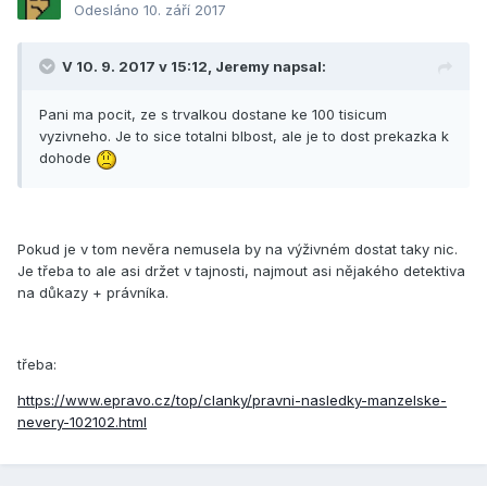
Odesláno
10. září 2017
V 10. 9. 2017 v 15:12, Jeremy napsal:
Pani ma pocit, ze s trvalkou dostane ke 100 tisicum
vyzivneho. Je to sice totalni blbost, ale je to dost prekazka k
dohode
Pokud je v tom nevěra nemusela by na výživném dostat taky nic.
Je třeba to ale asi držet v tajnosti, najmout asi nějakého detektiva
na důkazy + právníka.
třeba:
https://www.epravo.cz/top/clanky/pravni-nasledky-manzelske-
nevery-102102.html