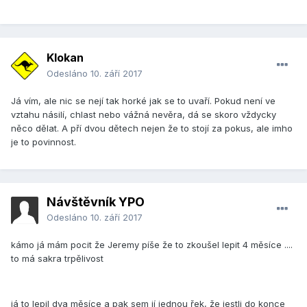
Klokan
Odesláno
10. září 2017
Já vím, ale nic se nejí tak horké jak se to uvaří. Pokud není ve
vztahu násilí, chlast nebo vážná nevěra, dá se skoro vždycky
něco dělat. A pří dvou dětech nejen že to stojí za pokus, ale imho
je to povinnost.
Návštěvník YPO
Odesláno
10. září 2017
kámo já mám pocit že Jeremy píše že to zkoušel lepit 4 měsíce ....
to má sakra trpělivost
já to lepil dva měsíce a pak sem jí jednou řek, že jestli do konce