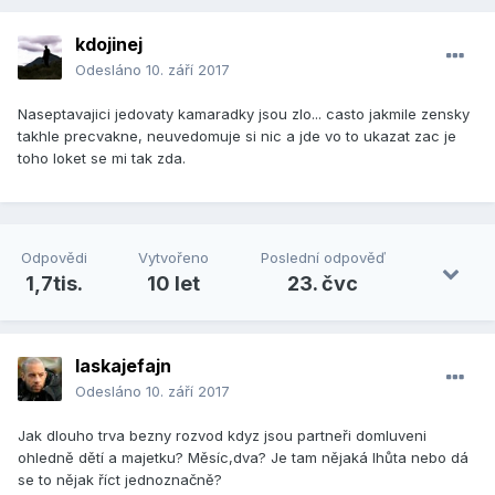
kdojinej
Odesláno
10. září 2017
Naseptavajici jedovaty kamaradky jsou zlo... casto jakmile zensky
takhle precvakne, neuvedomuje si nic a jde vo to ukazat zac je
toho loket se mi tak zda.
Odpovědi
Vytvořeno
Poslední odpověď
1,7tis.
10 let
23. čvc
laskajefajn
Odesláno
10. září 2017
Jak dlouho trva bezny rozvod kdyz jsou partneři domluveni
ohledně dětí a majetku? Měsíc,dva? Je tam nějaká lhůta nebo dá
se to nějak říct jednoznačně?