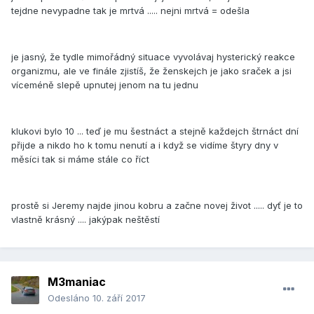
tejdne nevypadne tak je mrtvá ..... nejni mrtvá = odešla
je jasný, že tydle mimořádný situace vyvolávaj hysterický reakce
organizmu, ale ve finále zjistíš, že ženskejch je jako sraček a jsi
víceméně slepě upnutej jenom na tu jednu
klukovi bylo 10 ... teď je mu šestnáct a stejně každejch štrnáct dní
přijde a nikdo ho k tomu nenutí a i když se vidíme štyry dny v
měsíci tak si máme stále co říct
prostě si Jeremy najde jinou kobru a začne novej život ..... dyť je to
vlastně krásný .... jakýpak neštěstí
M3maniac
Odesláno
10. září 2017