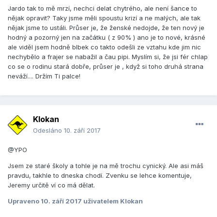
Jardo tak to mě mrzí, nechci delat chytrého, ale není šance to
nějak opravit? Taky jsme měli spoustu krizí a ne malých, ale tak
nějak jsme to ustáli. Průser je, že ženské nedojde, že ten nový je
hodný a pozorný jen na začátku ( z 90% ) ano je to nové, krásné
ale viděl jsem hodně blbek co takto odešli ze vztahu kde jim nic
nechybělo a frajer se nabažil a čau pipi. Myslím si, že jsi fér chlap
co se o rodinu stará dobře, průser je , když si toho druhá strana
neváží.... Držím Ti palce!
Klokan
Odesláno
10. září 2017
@YPO
Jsem ze staré školy a tohle je na mě trochu cynický. Ale asi máš
pravdu, takhle to dneska chodí. Zvenku se lehce komentuje,
Jeremy určitě ví co má dělat.
Upraveno
10. září 2017
uživatelem Klokan