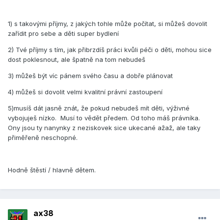
1) s takovými příjmy, z jakých tohle může počítat, si můžeš dovolit
zařídit pro sebe a děti super bydlení
2) Tvé příjmy s tím, jak přibrzdíš práci kvůli péči o děti, mohou sice
dost poklesnout, ale špatně na tom nebudeš
3) můžeš být víc pánem svého času a dobře plánovat
4) můžeš si dovolit velmi kvalitní právní zastoupení
5)musíš dát jasně znát, že pokud nebudeš mít děti, výživné
vybojuješ nízko. Musí to vědět předem. Od toho máš právníka.
Ony jsou ty nanynky z neziskovek sice ukecané ažaž, ale taky
přiměřeně neschopné.
Hodně štěstí / hlavně dětem.
ax38