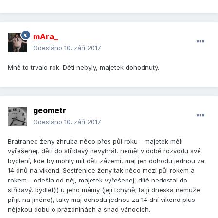
mAra_
Odesláno
10. září 2017
Mně to trvalo rok. Děti nebyly, majetek dohodnutý.
geometr
Odesláno
10. září 2017
Bratranec ženy zhruba něco přes půl roku - majetek měli
vyřešenej, děti do střídavý nevyhrál, neměl v době rozvodu své
bydlení, kde by mohly mít děti zázemí, maj jen dohodu jednou za
14 dnů na víkend. Sestřenice ženy tak něco mezi půl rokem a
rokem - odešla od něj, majetek vyřešenej, dítě nedostal do
střídavý, bydlel(i) u jeho mámy (její tchyně; ta jí dneska nemuže
přijít na jméno), taky maj dohodu jednou za 14 dní víkend plus
nějakou dobu o prázdninách a snad vánocích.