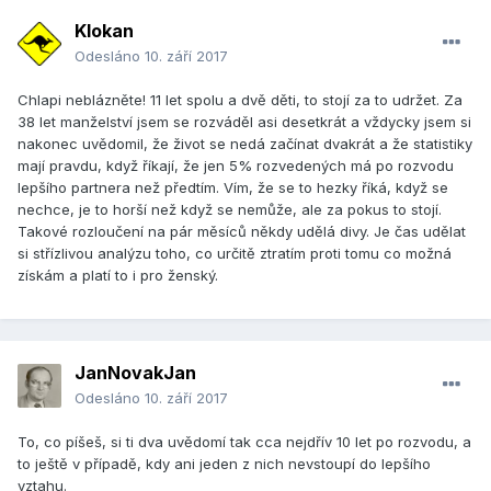
Klokan
Odesláno
10. září 2017
Chlapi neblázněte! 11 let spolu a dvě děti, to stojí za to udržet. Za
38 let manželství jsem se rozváděl asi desetkrát a vždycky jsem si
nakonec uvědomil, že život se nedá začínat dvakrát a že statistiky
mají pravdu, když říkají, že jen 5% rozvedených má po rozvodu
lepšího partnera než předtím. Vím, že se to hezky říká, když se
nechce, je to horší než když se nemůže, ale za pokus to stojí.
Takové rozloučení na pár měsíců někdy udělá divy. Je čas udělat
si střízlivou analýzu toho, co určitě ztratím proti tomu co možná
získám a platí to i pro ženský.
JanNovakJan
Odesláno
10. září 2017
To, co píšeš, si ti dva uvědomí tak cca nejdřív 10 let po rozvodu, a
to ještě v případě, kdy ani jeden z nich nevstoupí do lepšího
vztahu.