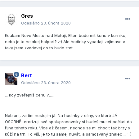
Gres
Odesláno
23. února 2020
Koukam Nove Mesto nad Metuji, Elton bude mit kunu v kurniku,
nebo je to nejakej holport? :-) Ale hodinky vypadaji zajimave a
taky jsem zvedavej co to bude stat
Bert
Odesláno
23. února 2020
... kdy zveřejníš cenu ?.....
Neblbni, za tím nestojím já. Na hodinky z dílny, ve které JÁ
OSOBNĚ terorizuji své spolupracovníky si budeš muset počkat do
řijna tohoto roku. Více až časem, nechce se mi chodit tak brzy s
kůží na trh. To víš, je to tu samej huvát, a samozvaný znalec ... :-)