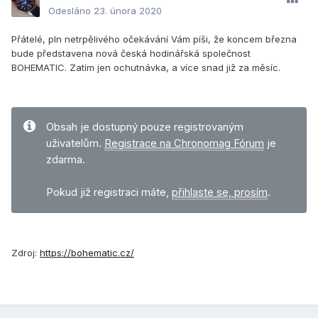
Odesláno
23. února 2020
Přátelé, pln netrpělivého očekávání Vám píši, že koncem března
bude představena nová česká hodinářská společnost
BOHEMATIC. Zatím jen ochutnávka, a více snad již za měsíc.
Obsah je dostupný pouze registrovaným
uživatelům.
Registrace na Chronomag Fórum
je
zdarma.
Pokud již registraci máte,
přihlaste se, prosím
.
Zdroj:
https://bohematic.cz/