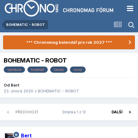
BOHEMATIC - ROBOT
*** Chronomag kalendář pro rok 2027 ***
BOHEMATIC - ROBOT
výrobce
hodinář
český
nový
Od
Bert
23. února 2020
v
BOHEMATIC - ROBOT
PŘEDCHOZÍ
Stránka 1 z 12
DALŠÍ
Bert