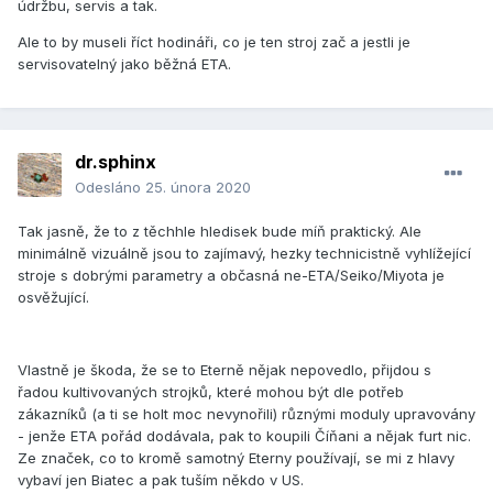
údržbu, servis a tak.
Ale to by museli říct hodináři, co je ten stroj zač a jestli je
servisovatelný jako běžná ETA.
dr.sphinx
Odesláno
25. února 2020
Tak jasně, že to z těchhle hledisek bude míň praktický. Ale
minimálně vizuálně jsou to zajímavý, hezky technicistně vyhlížející
stroje s dobrými parametry a občasná ne-ETA/Seiko/Miyota je
osvěžující.
Vlastně je škoda, že se to Eterně nějak nepovedlo, přijdou s
řadou kultivovaných strojků, které mohou být dle potřeb
zákazníků (a ti se holt moc nevynořili) různými moduly upravovány
- jenže ETA pořád dodávala, pak to koupili Číňani a nějak furt nic.
Ze značek, co to kromě samotný Eterny používají, se mi z hlavy
vybaví jen Biatec a pak tuším někdo v US.