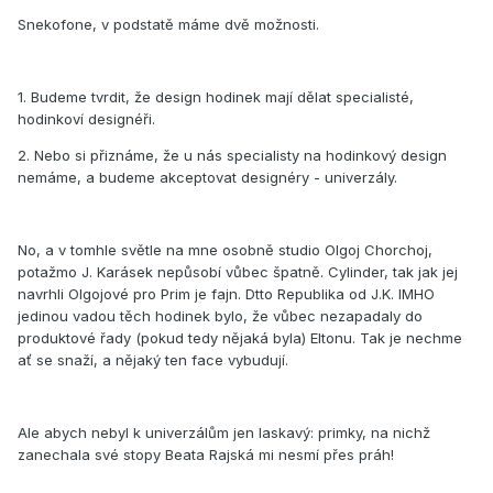
Snekofone, v podstatě máme dvě možnosti.
1. Budeme tvrdit, že design hodinek mají dělat specialisté,
hodinkoví designéři.
2. Nebo si přiznáme, že u nás specialisty na hodinkový design
nemáme, a budeme akceptovat designéry - univerzály.
No, a v tomhle světle na mne osobně studio Olgoj Chorchoj,
potažmo J. Karásek nepůsobí vůbec špatně. Cylinder, tak jak jej
navrhli Olgojové pro Prim je fajn. Dtto Republika od J.K. IMHO
jedinou vadou těch hodinek bylo, že vůbec nezapadaly do
produktové řady (pokud tedy nějaká byla) Eltonu. Tak je nechme
ať se snaží, a nějaký ten face vybudují.
Ale abych nebyl k univerzálům jen laskavý: primky, na nichž
zanechala své stopy Beata Rajská mi nesmí přes práh!