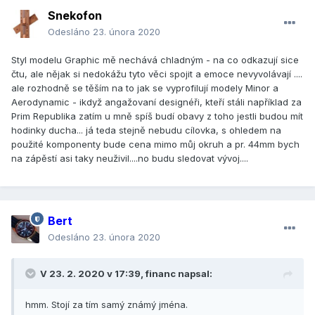
Snekofon
Odesláno
23. února 2020
Styl modelu Graphic mě nechává chladným - na co odkazují sice
čtu, ale nějak si nedokážu tyto věci spojit a emoce nevyvolávají ....
ale rozhodně se těším na to jak se vyprofilují modely Minor a
Aerodynamic - ikdyž angažovaní designéři, kteří stáli například za
Prim Republika zatím u mně spíš budí obavy z toho jestli budou mít
hodinky ducha... já teda stejně nebudu cílovka, s ohledem na
použité komponenty bude cena mimo můj okruh a pr. 44mm bych
na zápěstí asi taky neuživil....no budu sledovat vývoj....
Bert
Odesláno
23. února 2020
V 23. 2. 2020 v 17:39, financ napsal:
hmm. Stojí za tím samý známý jména.