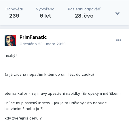
Odpovědi
Vytvořeno
Poslední odpověď
239
6 let
28. čvc
PrimFanatic
Odesláno
23. února 2020
hezký !
(a já zrovna nepatřím k těm co umí lézt do zadku)
eterna kalibr - zajímavý zpestření nabídky (Evropským měřítkem)
líbí se mi plastický indexy - jak je to udělaný? (to nebude
lisováním ? nebo jo ?)
kdy zveřejníš cenu ?