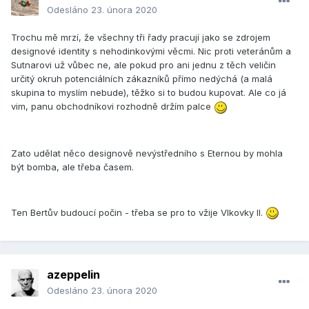
Odesláno
23. února 2020
Trochu mě mrzí, že všechny tři řady pracují jako se zdrojem
designové identity s nehodinkovými věcmi. Nic proti veteránům a
Sutnarovi už vůbec ne, ale pokud pro ani jednu z těch veličin
určitý okruh potenciálních zákazníků přímo nedýchá (a malá
skupina to myslím nebude), těžko si to budou kupovat. Ale co já
vim, panu obchodníkovi rozhodně držím palce
Zato udělat něco designově nevýstředního s Eternou by mohla
být bomba, ale třeba časem.
Ten Bertův budoucí počin - třeba se pro to vžije Vlkovky II.
azeppelin
Odesláno
23. února 2020