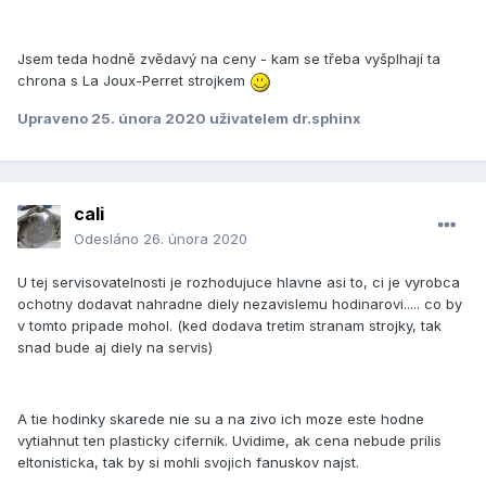
Jsem teda hodně zvědavý na ceny - kam se třeba vyšplhají ta
chrona s La Joux-Perret strojkem
Upraveno
25. února 2020
uživatelem dr.sphinx
cali
Odesláno
26. února 2020
U tej servisovatelnosti je rozhodujuce hlavne asi to, ci je vyrobca
ochotny dodavat nahradne diely nezavislemu hodinarovi..... co by
v tomto pripade mohol. (ked dodava tretim stranam strojky, tak
snad bude aj diely na servis)
A tie hodinky skarede nie su a na zivo ich moze este hodne
vytiahnut ten plasticky cifernik. Uvidime, ak cena nebude prilis
eltonisticka, tak by si mohli svojich fanuskov najst.