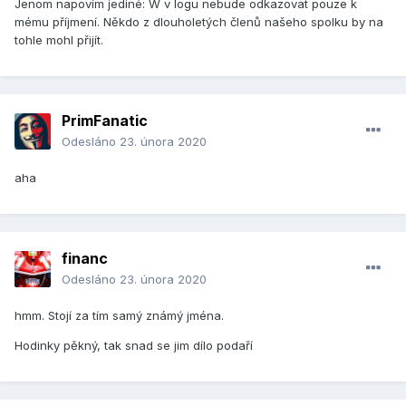
Jenom napovím jediné: W v logu nebude odkazovat pouze k
mému příjmení. Někdo z dlouholetých členů našeho spolku by na
tohle mohl přijít.
PrimFanatic
Odesláno
23. února 2020
aha
financ
Odesláno
23. února 2020
hmm. Stojí za tím samý známý jména.
Hodinky pěkný, tak snad se jim dílo podaří