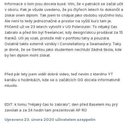
Informace o tom jsou docela kusé. Vím, že v patnácti se začal učit
v oboru. Pak je všude uvedeno, že po čtyřech letech to dokončil a
získal onen diplom. Tak jsem to chápal jako obdobu výučního listu.
Ale není to tedy jednoznačné a prostor na vyšší kurz tam je.
Přičemž už ve 23 letech vytvořil v UG Polerouter. To nějaký čas
zabralo a před tím byl freelancer, kdy design/skicu prodával za 15
franků. UG jej vzali, protože měl v portfoliu tahy a pouzdra.
Ostatně takto externě vznikly i Constellationy a Seamastery. Taky
je divné, že se Gentou jako studentem nechlubí žádná škola, kde
by ten diplom mohl získat.
Před pár lety jsem viděl dobré video, teď nevím z kterého YT
kanálu o hodinkách, kde se o začátcích GG docela informativně
mluvilo.
EDIT: k tomu ?nějaký čas to zabralo", den před Baselem mu prý
zavolali a za 24 hodin tam prezentovali AP RO
Upraveno
23. února 2020
uživatelem azeppelin