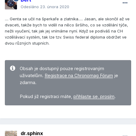
Odesláno
23. února 2020
.... Genta se učil na šperkaře a zlatníka..... Jasan, ale skončil až ve
dvaceti, takže bych to viděl na něco širšího, co se vzdělání týče,
nežli vyučení, tak jak jej vnímáme nyní. Když se podíváš na CH
vzdělávací systém, tak lze tzv. Swiss federal diploma obdržet ve
dvou různých stupních.
Obsah je dostupný pouze registrovaným
uživatelům.
Registrace na Chronomag Fórum
je
zdarma.
Pokud již registraci máte,
přihlaste se, prosím
.
dr.sphinx