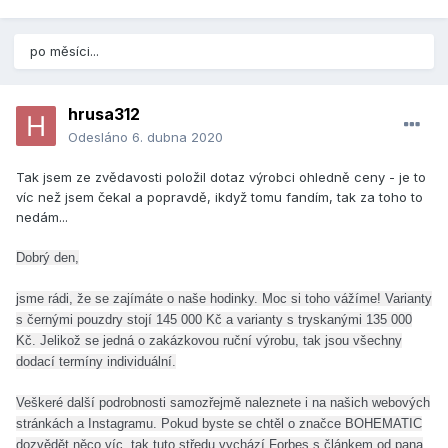
po měsíci...
hrusa312
Odesláno
6. dubna 2020
Tak jsem ze zvědavosti položil dotaz výrobci ohledně ceny - je to
víc než jsem čekal a popravdě, ikdyž tomu fandím, tak za toho to
nedám...
Dobrý den,
jsme rádi, že se zajímáte o naše hodinky. Moc si toho vážíme! Varianty
s černými pouzdry stojí 145 000 Kč a varianty s tryskanými 135 000
Kč. Jelikož se jedná o zakázkovou ruční výrobu, tak jsou všechny
dodací termíny individuální.
Veškeré další podrobnosti samozřejmě naleznete i na našich webových
stránkách a Instagramu. Pokud byste se chtěl o značce BOHEMATIC
dozvědět něco víc, tak tuto středu vychází Forbes s článkem od pana