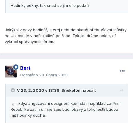
Hodinky pěkný, tak snad se jim dílo podaří
Jakýkoliv nový hodinář, kterej nebude akorát přebrušovat můstky
na Unitasu je v naší kotlině potřeba. Tak jim držme palce, ať
vykročí správným směrem.
Bert
Odesláno
23. února 2020
V 23. 2. 2020 v 18:38, Snekofon napsal:
..... ikdyž angažovaní designéři, kteří stáli například za Prim
Republika zatím u mně spíš budí obavy z toho jestli budou
mít hodinky ducha...