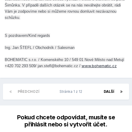
Šimůnka. V případě dalších otázek se na nás neváhejte obrátit, rádi
Vám je zodpovíme nebo si můžeme rovnou domluvit nezávaznou
schůzku.
S pozdravem/Kind regards
Ing. Jan ŠTEFL / Obchodník / Salesman
BOHEMATIC s.r.o. / Komenského 10 / 549 01 Nové Město nad Metují
www.bohematic.cz
+420 702 293 509/ jan.stefl@bohematic.cz /
PŘEDCHOZÍ
Stránka 1 z 12
DALŠÍ
Pokud chcete odpovídat, musíte se
přihlásit nebo si vytvořit účet.