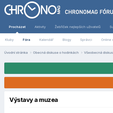
Procházet
Aktivity
Žebříček nejlepších uživatelů
S
Kluby
Fóra
Kalendář
Blogy
Správci
Online 
Úvodní stránka
Obecná diskuse o hodinkách
Všeobecná disku
Výstavy a muzea