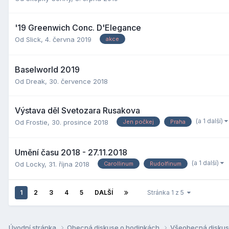
'19 Greenwich Conc. D'Elegance
Od
Slick
,
4. června 2019
akce
Baselworld 2019
Od
Dreak
,
30. července 2018
Výstava děl Svetozara Rusakova
(a 1 další)
Od
Frostie
,
30. prosince 2018
Jen počkej
Praha
Umění času 2018 - 27.11.2018
(a 1 další)
Od
Locky
,
31. října 2018
Carollinum
Rudolfinum
1
2
3
4
5
DALŠÍ
Stránka 1 z 5
Úvodní stránka
Obecná diskuse o hodinkách
Všeobecná disku