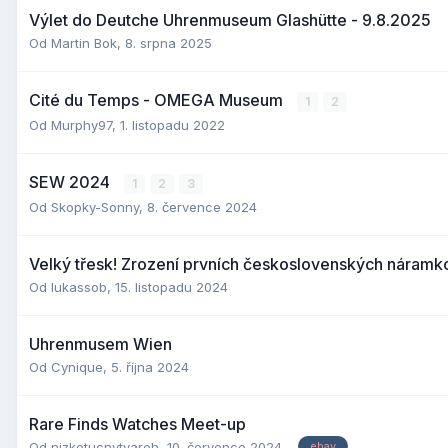
Výlet do Deutche Uhrenmuseum Glashütte - 9.8.2025
Od
Martin Bok
,
8. srpna 2025
Cité du Temps - OMEGA Museum
1
2
Od
Murphy97
,
1. listopadu 2022
SEW 2024
1
2
3
Od
Skopky-Sonny
,
8. července 2024
Velký třesk! Zrození prvních československých náram
Od
lukassob
,
15. listopadu 2024
Uhrenmusem Wien
Od
Cynique
,
5. října 2024
Rare Finds Watches Meet-up
Od
nizkotucnytvaroh
,
10. července 2024
ebay