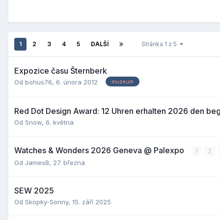
1
2
3
4
5
DALŠÍ
Stránka 1 z 5
Expozice času Šternberk
Od
bohus76
,
6. února 2012
muzeum
Red Dot Design Award: 12 Uhren erhalten 2026 den beg
Od
Snow
,
6. května
Watches & Wonders 2026 Geneva @ Palexpo
1
2
Od
JamesB
,
27. března
SEW 2025
Od
Skopky-Sonny
,
15. září 2025