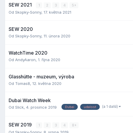
SEW 2021
1
2
3
4
5
Od
Skopky-Sonny
,
17. května 2021
SEW 2020
Od
Skopky-Sonny
,
11. února 2020
WatchTime 2020
Od
AndyAaron
,
1. října 2020
Glasshütte - muzeum, výroba
Od
Tomas8
,
12. května 2020
Dubai Watch Week
(a 1 další)
Od
Slick
,
4. prosince 2019
Dubai
udalost
SEW 2019
1
2
3
4
8
Od
Skopky-Sonny
,
8. srpna 2019