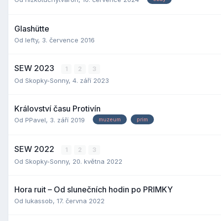
Glashütte
Od
lefty
,
3. července 2016
SEW 2023
1
2
3
Od
Skopky-Sonny
,
4. září 2023
Království času Protivín
Od
PPavel
,
3. září 2019
muzeum
prim
SEW 2022
1
2
3
Od
Skopky-Sonny
,
20. května 2022
Hora ruit – Od slunečních hodin po PRIMKY
Od
lukassob
,
17. června 2022