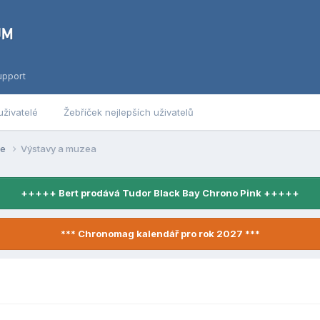
upport
uživatelé
Žebříček nejlepších uživatelů
se
Výstavy a muzea
+++++ Bert prodává Tudor Black Bay Chrono Pink +++++
*** Chronomag kalendář pro rok 2027 ***