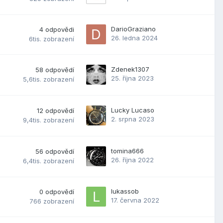
DarioGraziano
4
odpovědi
26. ledna 2024
6tis.
zobrazení
Zdenek1307
58
odpovědí
25. října 2023
5,6tis.
zobrazení
Lucky Lucaso
12
odpovědí
2. srpna 2023
9,4tis.
zobrazení
tomina666
56
odpovědí
26. října 2022
6,4tis.
zobrazení
lukassob
0
odpovědí
17. června 2022
766
zobrazení