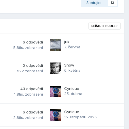
Sledující
12
SEŘADIT PODLE
juk
6
odpovědí
7. června
5,8tis.
zobrazení
Snow
0
odpovědí
6. května
522
zobrazení
Cynique
43
odpovědí
25. dubna
1,8tis.
zobrazení
Cynique
6
odpovědí
15. listopadu 2025
2,8tis.
zobrazení