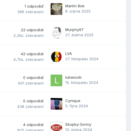
Martin Bok
1
odpověď
8. srpna 2025
396
zobrazení
Murphy97
22
odpovědí
27. dubna 2025
2,2tis.
zobrazení
LVA
42
odpovědí
27. listopadu 2024
4,7tis.
zobrazení
lukassob
0
odpovědí
15. listopadu 2024
641
zobrazení
Cynique
0
odpovědí
5. října 2024
438
zobrazení
Skopky-Sonny
4
odpovědi
13. srpna 2024
825
zobrazení