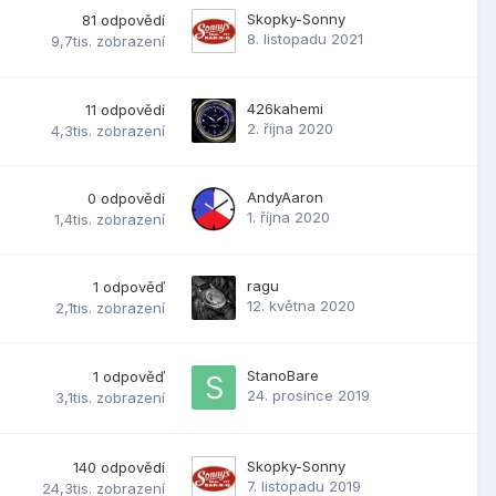
Skopky-Sonny
81
odpovědí
8. listopadu 2021
9,7tis.
zobrazení
426kahemi
11
odpovědí
2. října 2020
4,3tis.
zobrazení
AndyAaron
0
odpovědí
1. října 2020
1,4tis.
zobrazení
ragu
1
odpověď
12. května 2020
2,1tis.
zobrazení
StanoBare
1
odpověď
24. prosince 2019
3,1tis.
zobrazení
Skopky-Sonny
140
odpovědí
7. listopadu 2019
24,3tis.
zobrazení