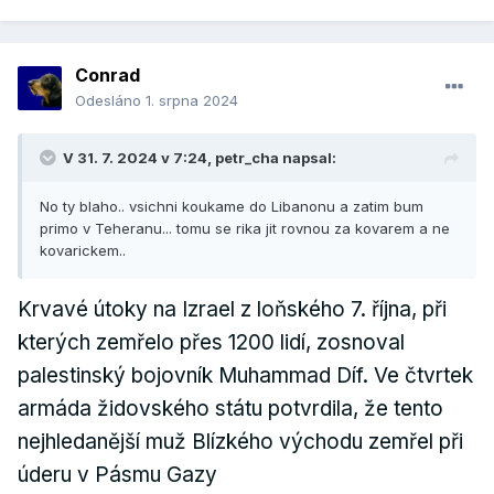
Conrad
Odesláno
1. srpna 2024
V 31. 7. 2024 v 7:24,
petr_cha
napsal:
No ty blaho.. vsichni koukame do Libanonu a zatim bum
primo v Teheranu... tomu se rika jit rovnou za kovarem a ne
kovarickem..
Krvavé útoky na Izrael z loňského 7. října, při
kterých zemřelo přes 1200 lidí, zosnoval
palestinský bojovník Muhammad Díf. Ve čtvrtek
armáda židovského státu potvrdila, že tento
nejhledanější muž Blízkého východu zemřel při
úderu v Pásmu Gazy