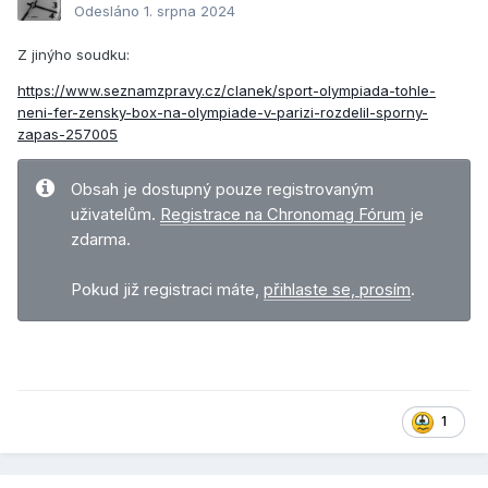
Odesláno
1. srpna 2024
Z jinýho soudku:
https://www.seznamzpravy.cz/clanek/sport-olympiada-tohle-
neni-fer-zensky-box-na-olympiade-v-parizi-rozdelil-sporny-
zapas-257005
Obsah je dostupný pouze registrovaným
uživatelům.
Registrace na Chronomag Fórum
je
zdarma.
Pokud již registraci máte,
přihlaste se, prosím
.
1