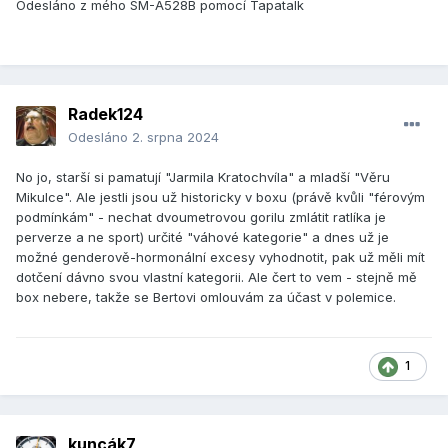
Odesláno z mého SM-A528B pomocí Tapatalk
Radek124
Odesláno
2. srpna 2024
No jo, starší si pamatují "Jarmila Kratochvíla" a mladší "Věru
Mikulce". Ale jestli jsou už historicky v boxu (právě kvůli "férovým
podmínkám" - nechat dvoumetrovou gorilu zmlátit ratlíka je
perverze a ne sport) určité "váhové kategorie" a dnes už je
možné genderově-hormonální excesy vyhodnotit, pak už měli mít
dotčení dávno svou vlastní kategorii. Ale čert to vem - stejně mě
box nebere, takže se Bertovi omlouvám za účast v polemice.
1
kuncák7