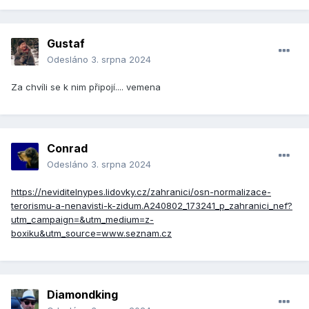
Gustaf
Odesláno
3. srpna 2024
Za chvíli se k nim připojí.... vemena
Conrad
Odesláno
3. srpna 2024
https://neviditelnypes.lidovky.cz/zahranici/osn-normalizace-
terorismu-a-nenavisti-k-zidum.A240802_173241_p_zahranici_nef?
utm_campaign=&utm_medium=z-
boxiku&utm_source=www.seznam.cz
Diamondking