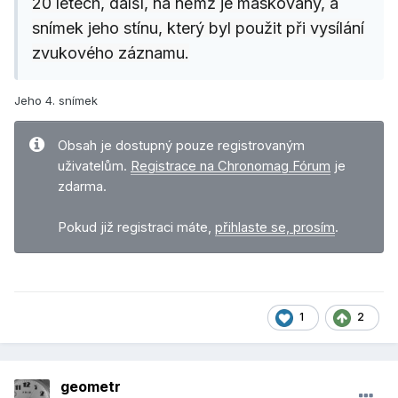
20 letech, další, na němž je maskovaný, a
snímek jeho stínu, který byl použit při vysílání
zvukového záznamu.
Jeho 4. snímek
Obsah je dostupný pouze registrovaným
uživatelům.
Registrace na Chronomag Fórum
je
zdarma.
Pokud již registraci máte,
přihlaste se, prosím
.
1
2
geometr