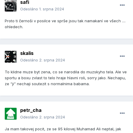
safi
Odesláno
1. srpna 2024
Proto ti černoši v posilce ve sprše jsou tak namakaní ve všech ....
ohledech.
skalis
Odesláno
2. srpna 2024
To klidne muze byt zena, co se narodila do muzskyho tela. Ale ve
sportu a boxu zvlast to telo hraje hlavni roli, sorry jako. Nechapu,
ze “ji” nechaji soutezit s normalnima babama.
petr_cha
Odesláno
2. srpna 2024
Ja mam takovej pocit, ze se 95 kilovej Muhamad Ali neptal, jak