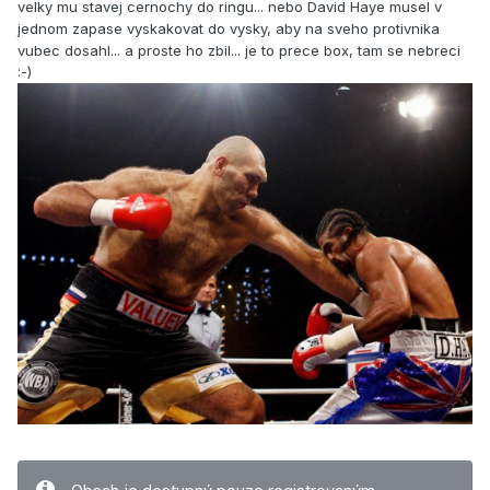
velky mu stavej cernochy do ringu... nebo David Haye musel v
jednom zapase vyskakovat do vysky, aby na sveho protivnika
vubec dosahl... a proste ho zbil... je to prece box, tam se nebreci
:-)