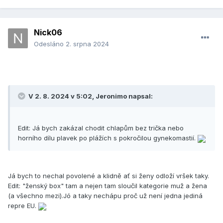
Nick06
Odesláno
2. srpna 2024
V 2. 8. 2024 v 5:02,
Jeronimo
napsal:
Edit: Já bych zakázal chodit chlapům bez trička nebo
horního dílu plavek po plážích s pokročilou gynekomastií.
Já bych to nechal povolené a klidně ať si ženy odloží vršek taky.
Edit: "ženský box" tam a nejen tam sloučil kategorie muž a žena
(a všechno mezi).Jó a taky nechápu proč už není jedna jediná
repre EU.