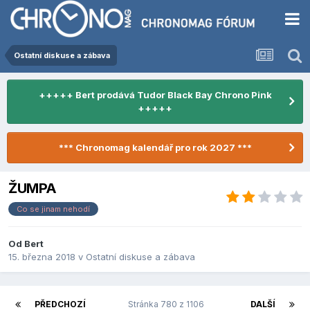
Ostatní diskuse a zábava
+++++ Bert prodává Tudor Black Bay Chrono Pink
+++++
*** Chronomag kalendář pro rok 2027 ***
ŽUMPA
Co se jinam nehodí
Od
Bert
15. března 2018
v
Ostatní diskuse a zábava
PŘEDCHOZÍ
Stránka 780 z 1106
DALŠÍ