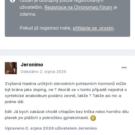
Obsah je dostupný pouze registrovaným
uživatelům.
Registrace na Chronomag Fórum
je
zdarma.
Pokud již registraci máte,
přihlaste se, prosím
.
Jeronimo
Odesláno
2. srpna 2024
Zvýšená hladina určitých steroidních pohlavních hormonů může
být brána jako doping, ne ? Akorát se v tomto případě nejedná o
syntetické anabolikum podáno zevně, takže ? Takže asi nic a
jedme dál.
Edit: Já bych zakázal chodit chlapům bez trička nebo horního dílu
plavek po plážích s pokročilou gynekomastií.
Upraveno
2. srpna 2024
uživatelem Jeronimo