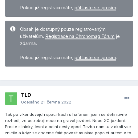
Pokud již registraci máte,
přihlaste se, prosím
.
Obsah je dostupný pouze registrovaným
uživatelům.
Registrace na Chronomag Fórum
je
zdarma.
Pokud již registraci máte,
přihlaste se, prosím
.
TLD
Odesláno
21. června 2022
Tak po vikendovejch spacirkach s hafanem jsem se definitivne
rozhodl, ze potrebuji neco na gravel jezdeni. Nebo XC jezdeni.
Proste silnicky, lesni a polni cesty apod. Tezba nam tu v okoli vse
znicila a kdyz se chceme fakt povozit musime popojet autem a to