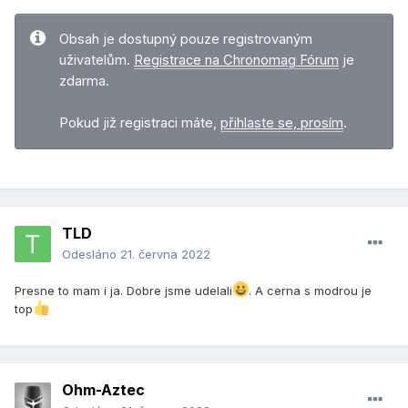
Obsah je dostupný pouze registrovaným
uživatelům.
Registrace na Chronomag Fórum
je
zdarma.
Pokud již registraci máte,
přihlaste se, prosím
.
TLD
Odesláno
21. června 2022
Presne to mam i ja. Dobre jsme udelali
. A cerna s modrou je
top
Ohm-Aztec