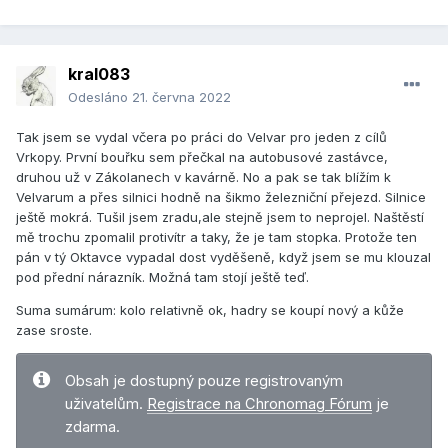
kral083
Odesláno
21. června 2022
Tak jsem se vydal včera po práci do Velvar pro jeden z cílů
Vrkopy. První bouřku sem přečkal na autobusové zastávce,
druhou už v Zákolanech v kavárně. No a pak se tak blížím k
Velvarum a přes silnici hodně na šikmo železniční přejezd. Silnice
ještě mokrá. Tušil jsem zradu,ale stejně jsem to neprojel. Naštěstí
mě trochu zpomalil protivítr a taky, že je tam stopka. Protože ten
pán v tý Oktavce vypadal dost vyděšeně, když jsem se mu klouzal
pod přední nárazník. Možná tam stojí ještě teď.
Suma sumárum: kolo relativně ok, hadry se koupí nový a kůže
zase sroste.
Obsah je dostupný pouze registrovaným
uživatelům.
Registrace na Chronomag Fórum
je
zdarma.