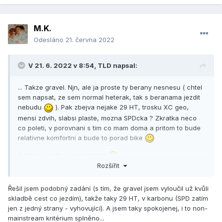
M.K.
Odesláno
21. června 2022
V 21. 6. 2022 v 8:54,
TLD
napsal:
... Takze gravel. Njn, ale ja proste ty berany nesnesu ( chtel
sem napsat, ze sem normal heterak, tak s beranama jezdit
nebudu
). Pak zbejva nejake 29 HT, trosku XC geo,
mensi zdvih, slabsi plaste, mozna SPDcka ? Zkratka neco
co poleti, v porovnani s tim co mam doma a pritom to bude
relativne komfortni a bude to porad bike
A hlavne zadnej mainstream
. ...
Rozšířit
Řešil jsem podobný zadání (s tím, že gravel jsem vyloučil už kvůli
skladbě cest co jezdím), takže taky 29 HT, v karbonu (SPD zatím
jen z jedný strany - vyhovující). A jsem taky spokojenej, i to non-
mainstream kritérium splněno...