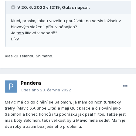
V 20. 6. 2022 v 12:19,
Gulas
napsal:
Kluci, prosím, jakou vazelínu používáte na servis ložisek v
hlavovým složení, příp. v nábojích?
Je
tato
litiová v pohodě?
Díky
Klasiku zelenou Shimano.
Pandera
Odesláno
20. června 2022
Mavic má co do činění se Salomon, já mám od nich turistický
tretry (Mavic XA Shoe Elite) a mají Quick lace a číslování jako
Salomon a konec konců i tu podrážku jak psal filltos. Takže jestli
máš boty Salomon, tak i velikost by u Mavic měla sedět. Mám je
dva roky a zatím bez jediného problému.