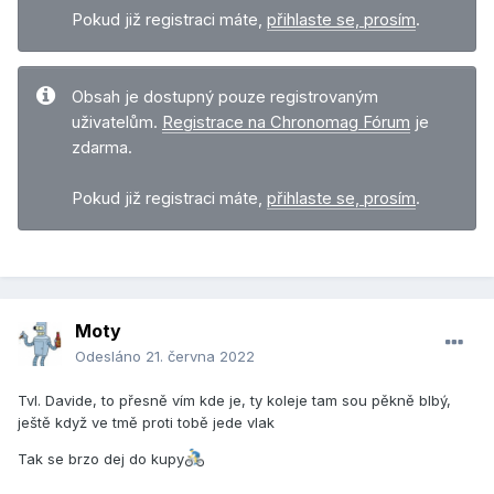
Pokud již registraci máte,
přihlaste se, prosím
.
Obsah je dostupný pouze registrovaným
uživatelům.
Registrace na Chronomag Fórum
je
zdarma.
Pokud již registraci máte,
přihlaste se, prosím
.
Moty
Odesláno
21. června 2022
Tvl. Davide, to přesně vím kde je, ty koleje tam sou pěkně blbý,
ještě když ve tmě proti tobě jede vlak
Tak se brzo dej do kupy