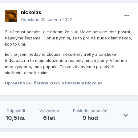
nickolas
Odesláno
20. června 2022
Zkušenost nemám, ale hádám že si to Mavic nebude chtít posrat
nějakýma šajzama. Tipnul bych si, že to pro ně bude dělat někdo,
kdo to umí.
Edit: já jsem nedávno zkoušel několikery tretry z turistické
třídy...páč na to moje ploužení...a nesedly mi ani jedny. Všechno
moc vycpané, moc papuče. Takže zůstávám u praletých
skořepin, aspoň zatím.
Upraveno
20. června 2022
uživatelem nickolas
Odpovědi
Vytvořeno
Poslední odpověď
10,5tis.
6 let
9 hod