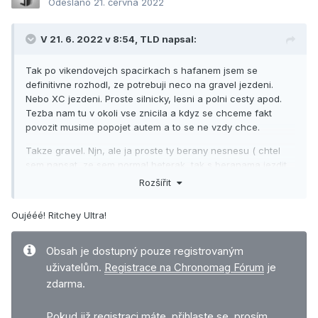
Odesláno
21. června 2022
V 21. 6. 2022 v 8:54,
TLD
napsal:
Tak po vikendovejch spacirkach s hafanem jsem se
definitivne rozhodl, ze potrebuji neco na gravel jezdeni.
Nebo XC jezdeni. Proste silnicky, lesni a polni cesty apod.
Tezba nam tu v okoli vse znicila a kdyz se chceme fakt
povozit musime popojet autem a to se ne vzdy chce.
Takze gravel. Njn, ale ja proste ty berany nesnesu ( chtel
sem napsat, ze sem normal heterak, tak s beranama jezdit
nebudu
). Pak zbejva nejake 29 HT, trosku XC geo,
Rozšířit
mensi zdvih, slabsi plaste, mozna SPDcka ? Zkratka neco
co poleti, v porovnani s tim co mam doma a pritom to bude
Oujééé! Ritchey Ultra!
relativne komfortni a bude to porad bike
A hlavne zadnej mainstream
. Po dnesnich
Obsah je dostupný pouze registrovaným
predsnidanovych cca 30km si myslim, ze sem to trefil
uživatelům.
Registrace na Chronomag Fórum
je
vyborne. Super svezeni. Kokpit uz mam objednan jinej,
zdarma.
takovej co mam rad. Tu fialovou hruzu dojezdim a vymenim.
A s pedalama uvidim
Pokud již registraci máte,
přihlaste se, prosím
.