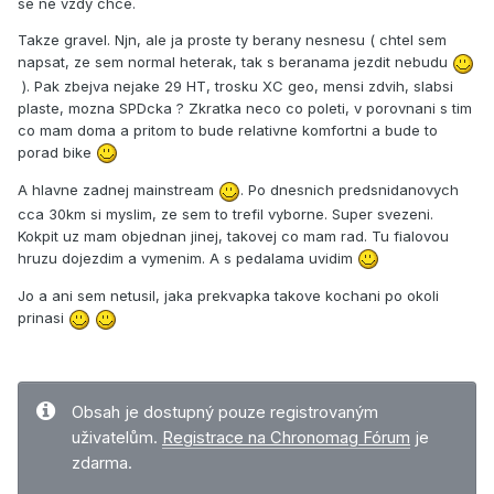
se ne vzdy chce.
Takze gravel. Njn, ale ja proste ty berany nesnesu ( chtel sem
napsat, ze sem normal heterak, tak s beranama jezdit nebudu
). Pak zbejva nejake 29 HT, trosku XC geo, mensi zdvih, slabsi
plaste, mozna SPDcka ? Zkratka neco co poleti, v porovnani s tim
co mam doma a pritom to bude relativne komfortni a bude to
porad bike
A hlavne zadnej mainstream
. Po dnesnich predsnidanovych
cca 30km si myslim, ze sem to trefil vyborne. Super svezeni.
Kokpit uz mam objednan jinej, takovej co mam rad. Tu fialovou
hruzu dojezdim a vymenim. A s pedalama uvidim
Jo a ani sem netusil, jaka prekvapka takove kochani po okoli
prinasi
Obsah je dostupný pouze registrovaným
uživatelům.
Registrace na Chronomag Fórum
je
zdarma.