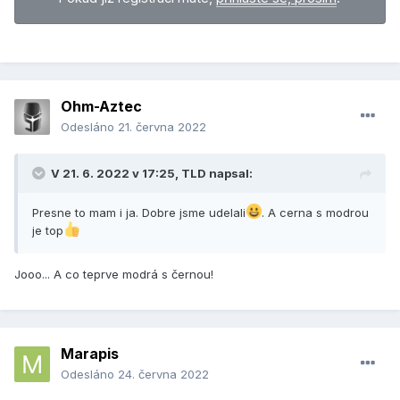
Jo a ani sem netusil, jaka prekvapka takove kochani po
okoli prinasi
Ohm-Aztec
Obsah je dostupný pouze registrovaným
Odesláno
21. června 2022
uživatelům.
Registrace na Chronomag Fórum
je zdarma.
V 21. 6. 2022 v 17:25,
TLD
napsal:
Pokud již registraci máte,
přihlaste se,
prosím
.
Presne to mam i ja. Dobre jsme udelali
. A cerna s modrou
je top
Obsah je dostupný pouze registrovaným
Jooo... A co teprve modrá s černou!
uživatelům.
Registrace na Chronomag Fórum
je zdarma.
Marapis
Pokud již registraci máte,
přihlaste se,
Odesláno
24. června 2022
prosím
.