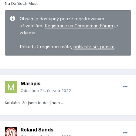
Na Dafitech Most
Obsah je dostupný pouze registrovaným
uživatelům.
Registrace na Chronomag Fórum
je
zdarma.
Pokud již registraci máte,
přihlaste se, prosím
.
Marapis
Odesláno
24. června 2022
Koukám že jsem to dal jinam ...
Roland Sands