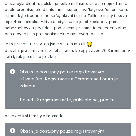
cesta byla dlouha, polsko je celkem slusne, sice se nejezdi moc
podle predpisu, ale dalnice maji super, litva/lotyssko/estonsko uz
na me bylo trochu silne kafe, hlavni tah na Tallin je misty takova
lepsi/horsi okrska, v litve a lotyssku se jezdi zcela bez pudu
sebezachovy a pry i dost pod vlivem. jeli jsme to na jeden zatah,
priste bych jel s prespanim nekde na severu polska.
je to presne tri roky, co jsme se tam motali
dostal v praci moznost zajet si tam s kolegy zavod 70.3 ironman v
Lahti, tak jsem si to jel zkusit...
Obsah je dostupný pouze registrovaným
uživatelům.
Registrace na Chronomag Fórum
je
zdarma.
Pokud již registraci máte,
přihlaste se, prosím
.
peknych kol tam byla hromada
Obsah je dostupný pouze registrovaným