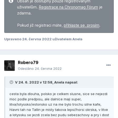
Obsah je dostupný pouze registrovaným
uživatelům.
Registrace na Chronomag Fórum
je
zdarma.
Pokud již registraci máte,
přihlaste se, prosím
.
Upraveno
24. června 2022
uživatelem Anela
Robero79
Odesláno
24. června 2022
V 24. 6. 2022 v 12:58,
Anela
napsal:
cesta byla dlouha, polsko je celkem slusne, sice se nejezdi
moc podle predpisu, ale dalnice maji super,
litva/lotyssko/estonsko uz na me bylo trochu silne kafe,
hlavni tah na Tallin je misty takova lepsi/horsi okrska, v litve
a lotyssku se jezdi zcela bez pudu sebezachovy a pry i dost