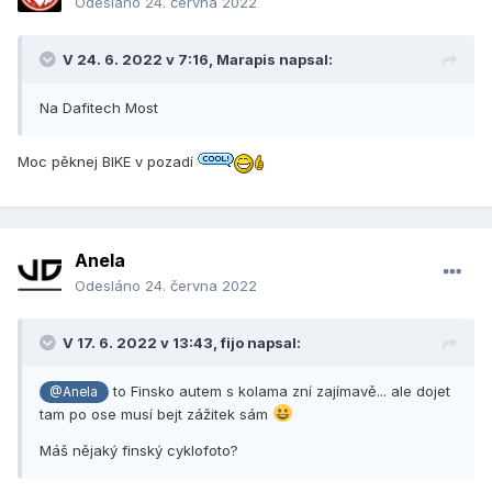
Odesláno
24. června 2022
V 24. 6. 2022 v 7:16,
Marapis
napsal:
Na Dafitech Most
Moc pěknej BIKE v pozadí
Anela
Odesláno
24. června 2022
V 17. 6. 2022 v 13:43,
fijo
napsal:
to Finsko autem s kolama zní zajímavě... ale dojet
@Anela
tam po ose musí bejt zážitek sám
Máš nějaký finský cyklofoto?