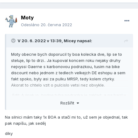
Moty
Odesláno
20. června 2022
V 20. 6. 2022 v 13:39,
Micey
napsal:
Moty obecne bych doporucil ty boa kolecka dve, lip se to
steluje, lip to drzi.. Ja kupoval koncem roku nejaky druhy
nejvyssi Gaerne s karbonovou podrazkou, tusim na bike
discount nebo jednom z tedlech velkejch DE eshopu a sem
fakt spoko, byly asi za pulku MRSP, tedy kolem ctyrky.
Akorat to chtelo vzit o pulcislo vetsi nez obvykle.
Edit: A jinak jo, hodne tuha podrazka je zaklad, a na hajzl v
hospode se uz vzdy nejak doplazis..:)
Rozšířit
Na silnici mám taky 1x BOA a stačí mi to, už sem je objednal, tak
pak napíšu, jak seděj
díky