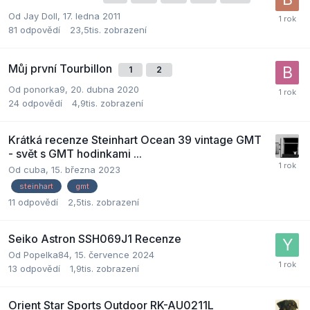
Od
Jay Doll
,
17. ledna 2011
81
odpovědí
23,5tis.
zobrazení
Můj první Tourbillon
1
2
Od
ponorka9
,
20. dubna 2020
24
odpovědí
4,9tis.
zobrazení
Krátká recenze Steinhart Ocean 39 vintage GMT
- svět s GMT hodinkami ...
Od
cuba
,
15. března 2023
steinhart
gmt
11
odpovědí
2,5tis.
zobrazení
Seiko Astron SSH069J1 Recenze
Od
Popelka84
,
15. července 2024
13
odpovědí
1,9tis.
zobrazení
Orient Star Sports Outdoor RK-AU0211L