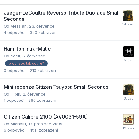
Jaeger-LeCoultre Reverso Tribute Duoface Small
Seconds
Od
Messiah
,
23. července
4
odpovědi
350
zobrazení
Hamilton Intra-Matic
Od
cecil
,
5. července
proč jsou tak dobré?
0
odpovědí
210
zobrazení
Mini recenze Citizen Tsuyosa Small Seconds
Od
Flipik
,
2. července
1
odpověď
260
zobrazení
Citizen Calibre 2100 (AV0031-59A)
Od
MichalH
,
17. prosince 2009
6
odpovědí
4tis.
zobrazení