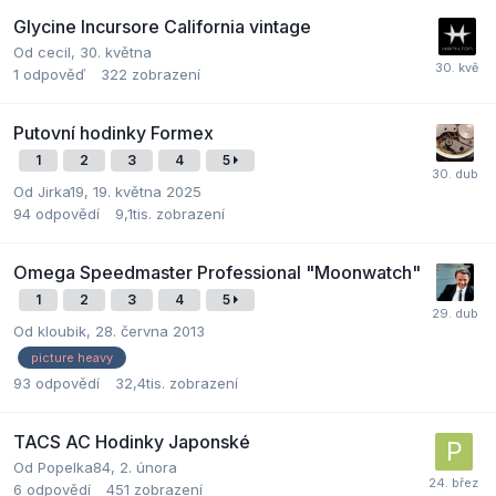
Glycine Incursore California vintage
Od
cecil
,
30. května
1
odpověď
322
zobrazení
Putovní hodinky Formex
1
2
3
4
5
Od
Jirka19
,
19. května 2025
94
odpovědí
9,1tis.
zobrazení
Omega Speedmaster Professional "Moonwatch"
1
2
3
4
5
Od
kloubik
,
28. června 2013
picture heavy
93
odpovědí
32,4tis.
zobrazení
TACS AC Hodinky Japonské
Od
Popelka84
,
2. února
6
odpovědí
451
zobrazení