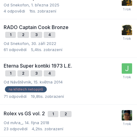
Od
Snekofon
,
1. března 2025
4
odpovědi
1tis.
zobrazení
RADO Captain Cook Bronze
1
2
3
4
Od
Snekofon
,
30. září 2022
61
odpovědí
5,4tis.
zobrazení
Eterna Super kontiki 1973 L.E.
1
2
3
4
Od Návštěvník,
15. května 2014
na křídlech netopýrů
71
odpovědí
19,8tis.
zobrazení
Rolex vs GS vol. 2
1
2
Od
mAra_
,
14. října 2018
23
odpovědí
4,2tis.
zobrazení