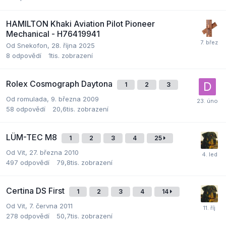
HAMILTON Khaki Aviation Pilot Pioneer
Mechanical - H76419941
Od
Snekofon
,
28. října 2025
8
odpovědí
1tis.
zobrazení
Rolex Cosmograph Daytona
1
2
3
Od
romulada
,
9. března 2009
58
odpovědí
20,6tis.
zobrazení
LÜM-TEC M8
1
2
3
4
25
Od
Vit
,
27. března 2010
497
odpovědí
79,8tis.
zobrazení
Certina DS First
1
2
3
4
14
Od
Vit
,
7. června 2011
278
odpovědí
50,7tis.
zobrazení