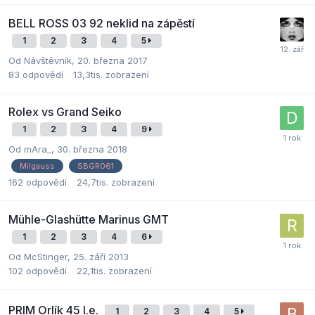
BELL ROSS 03 92 neklid na zápěstí
1
2
3
4
5
Od Návštěvník,
20. března 2017
83
odpovědí
13,3tis.
zobrazení
Rolex vs Grand Seiko
1
2
3
4
9
Od
mAra_
,
30. března 2018
Milgauss
SBGR061
162
odpovědí
24,7tis.
zobrazení
Mühle-Glashütte Marinus GMT
1
2
3
4
6
Od
McStinger
,
25. září 2013
102
odpovědí
22,1tis.
zobrazení
PRIM Orlík 45 l.e.
1
2
3
4
5