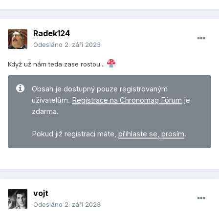
Radek124
Odesláno
2. září 2023
Když už nám teda zase rostou...
Obsah je dostupný pouze registrovaným
uživatelům.
Registrace na Chronomag Fórum
je
zdarma.
Pokud již registraci máte,
přihlaste se, prosím
.
vojt
Odesláno
2. září 2023