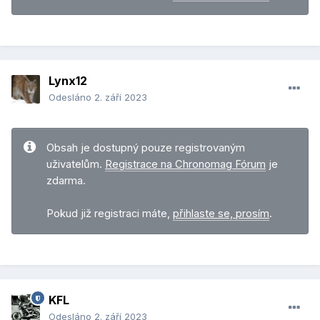
Lynx12
Odesláno
2. září 2023
Obsah je dostupný pouze registrovaným
uživatelům.
Registrace na Chronomag Fórum
je
zdarma.
Pokud již registraci máte,
přihlaste se, prosím
.
KFL
Odesláno
2. září 2023