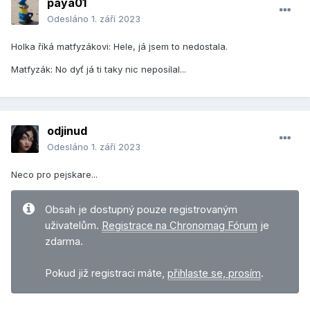
paya01
Odesláno
1. září 2023
Holka říká matfyzákovi: Hele, já jsem to nedostala.
Matfyzák: No dyť já ti taky nic neposílal...
odjinud
Odesláno
1. září 2023
Neco pro pejskare...
Obsah je dostupný pouze registrovaným
uživatelům.
Registrace na Chronomag Fórum
je
zdarma.
Pokud již registraci máte,
přihlaste se, prosím
.