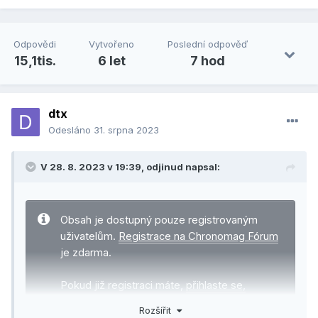
Odpovědi
Vytvořeno
Poslední odpověď
15,1tis.
6 let
7 hod
dtx
Odesláno
31. srpna 2023
V 28. 8. 2023 v 19:39,
odjinud
napsal:
Obsah je dostupný pouze registrovaným
uživatelům.
Registrace na Chronomag Fórum
je zdarma.
Pokud již registraci máte,
přihlaste se,
prosím
.
Rozšířit