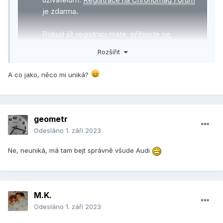
uživatelům.
Registrace na Chronomag Fórum
je zdarma.
Pokud již registraci máte,
přihlaste se,
prosím
.
Rozšířit
A co jako, něco mi uniká?
geometr
Odesláno
1. září 2023
Ne, neuniká, má tam bejt správně všude Audi
M.K.
Odesláno
1. září 2023