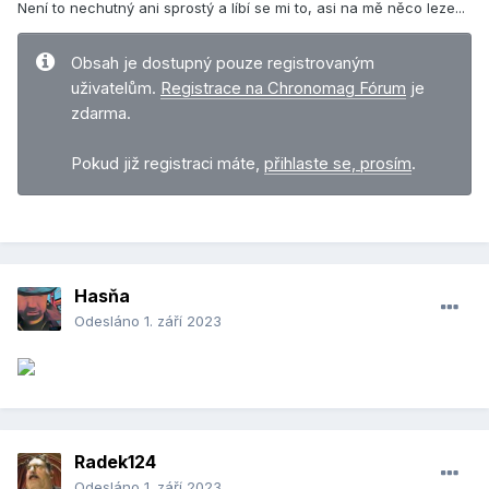
Není to nechutný ani sprostý a líbí se mi to, asi na mě něco leze...
Obsah je dostupný pouze registrovaným
uživatelům.
Registrace na Chronomag Fórum
je
zdarma.
Pokud již registraci máte,
přihlaste se, prosím
.
Hasňa
Odesláno
1. září 2023
Radek124
Odesláno
1. září 2023