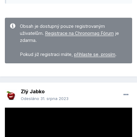
Obsah je dostupný pouze registrovaným
uživatelům.
Registrace na Chronomag Fórum
je
zdarma.
Pokud již registraci máte,
přihlaste se, prosím
.
Zlý Jabko
Odesláno
31. srpna 2023