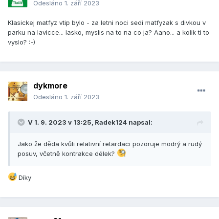
Odesláno
1. září 2023
Klasickej matfyz vtip bylo - za letni noci sedi matfyzak s divkou v
parku na lavicce... lasko, myslis na to na co ja? Aano... a kolik ti to
vyslo? :-)
dykmore
Odesláno
1. září 2023
V 1. 9. 2023 v 13:25,
Radek124
napsal:
Jako že děda kvůli relativní retardaci pozoruje modrý a rudý
posuv, včetně kontrakce délek?
Díky