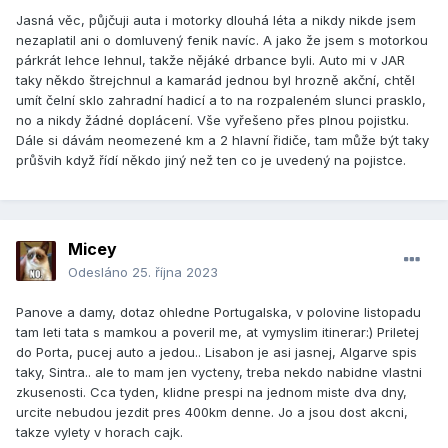
Jasná věc, půjčuji auta i motorky dlouhá léta a nikdy nikde jsem
nezaplatil ani o domluvený fenik navíc. A jako že jsem s motorkou
párkrát lehce lehnul, takže nějáké drbance byli. Auto mi v JAR
taky někdo štrejchnul a kamarád jednou byl hrozně akční, chtěl
umít čelní sklo zahradní hadicí a to na rozpaleném slunci prasklo,
no a nikdy žádné doplácení. Vše vyřešeno přes plnou pojistku.
Dále si dávám neomezené km a 2 hlavní řidiče, tam může být taky
průšvih když řídí někdo jiný než ten co je uvedený na pojistce.
Micey
Odesláno
25. října 2023
Panove a damy, dotaz ohledne Portugalska, v polovine listopadu
tam leti tata s mamkou a poveril me, at vymyslim itinerar:) Priletej
do Porta, pucej auto a jedou.. Lisabon je asi jasnej, Algarve spis
taky, Sintra.. ale to mam jen vycteny, treba nekdo nabidne vlastni
zkusenosti. Cca tyden, klidne prespi na jednom miste dva dny,
urcite nebudou jezdit pres 400km denne. Jo a jsou dost akcni,
takze vylety v horach cajk.