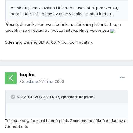
V sobotu jsem v laznich Libverda musel tahat penezenku,
naproti tomu vietnamec v male vesnici - platba kartou...
Přesně, Jeseníky karlova studánka u stánkaře platím kartou, o
kousek níže v restauraci pouze hotově. Hnus velebnosti
Odesláno z mého SM-A405FN pomocí Tapatalk
kupko
Odesláno
27. října 2023
V 27. 10. 2023 v 11:37,
geometr
napsal:
To jsou kecy, že musí hodně plátit. Zase jenom pěkně do kapsy a
žádné daně.