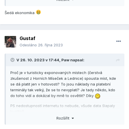
Šedá ekonomika
Gustaf
Odesláno
26. října 2023
V 26. 10. 2023 v 17:44,
Paw
napsal:
Proč je v turisticky exponovaných místech (čerstvá
zkušenost z Horních Míseček a Lednice) spousta míst, kde
se dá platit jen v hotovosti? To jsou náklady na platební
terminály tak velký, že se to nevyplatí? Je tady někdo, kdo
do toho vidí a dokázal by mně to osvětlit? Díky
PS nedostupností internetu to nebude, všude data šlapaly
kvalitně.
Rozšířit