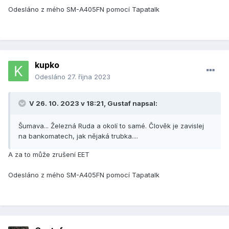
Odesláno z mého SM-A405FN pomocí Tapatalk
kupko
Odesláno
27. října 2023
V 26. 10. 2023 v 18:21,
Gustaf
napsal:
Šumava... Železná Ruda a okolí to samé. Člověk je zavislej
na bankomatech, jak nějaká trubka....
A za to může zrušení EET
Odesláno z mého SM-A405FN pomocí Tapatalk