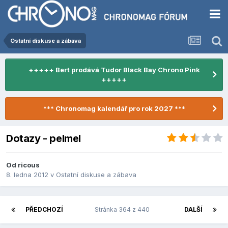
Ostatní diskuse a zábava
+++++ Bert prodává Tudor Black Bay Chrono Pink
+++++
*** Chronomag kalendář pro rok 2027 ***
Dotazy - pelmel
Od
ricous
8. ledna 2012
v
Ostatní diskuse a zábava
PŘEDCHOZÍ
Stránka 364 z 440
DALŠÍ