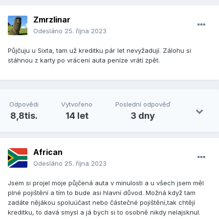
Zmrzlinar
Odesláno
25. října 2023
Půjčuju u Sixta, tam už kreditku pár let nevyžadují. Zálohu si
stáhnou z karty po vrácení auta peníze vrátí zpět.
Odpovědi
Vytvořeno
Poslední odpověď
8,8tis.
14 let
3 dny
African
Odesláno
25. října 2023
Jsem si projel moje půjčená auta v minulosti a u všech jsem měl
plné pojištění a tím to bude asi hlavní důvod. Možná když tam
zadáte nějákou spoluúčast nebo částečné pojištění,tak chtějí
kreditku, to davá smysl a já bych si to osobně nikdy nelajsknul.