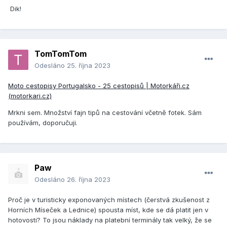
Dik!
TomTomTom
Odesláno
25. října 2023
Moto cestopisy Portugalsko - 25 cestopisů | Motorkáři.cz
(motorkari.cz)
Mrkni sem. Množství fajn tipů na cestování včetně fotek. Sám
používám, doporučuji.
Paw
Odesláno
26. října 2023
Proč je v turisticky exponovaných místech (čerstvá zkušenost z
Horních Míseček a Lednice) spousta míst, kde se dá platit jen v
hotovosti? To jsou náklady na platební terminály tak velký, že se