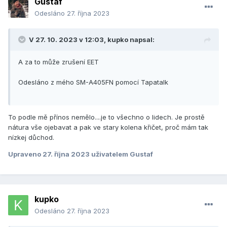
Gustaf
Odesláno
27. října 2023
V 27. 10. 2023 v 12:03,
kupko
napsal:
A za to může zrušení EET
Odesláno z mého SM-A405FN pomocí Tapatalk
To podle mě přínos nemělo....je to všechno o lidech. Je prostě
nátura vše ojebavat a pak ve stary kolena křičet, proč mám tak
nízkej důchod.
Upraveno
27. října 2023
uživatelem Gustaf
kupko
Odesláno
27. října 2023