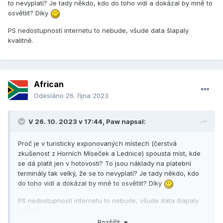
to nevyplatí? Je tady někdo, kdo do toho vidí a dokázal by mně to
osvětlit? Díky
PS nedostupností internetu to nebude, všude data šlapaly
kvalitně.
African
Odesláno
26. října 2023
V 26. 10. 2023 v 17:44,
Paw
napsal:
Proč je v turisticky exponovaných místech (čerstvá
zkušenost z Horních Míseček a Lednice) spousta míst, kde
se dá platit jen v hotovosti? To jsou náklady na platební
terminály tak velký, že se to nevyplatí? Je tady někdo, kdo
do toho vidí a dokázal by mně to osvětlit? Díky
PS nedostupností internetu to nebude, všude data šlapaly
kvalitně.
Rozšířit