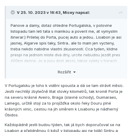
V 25. 10. 2023 v 16:43,
Micey
napsal:
Panove a damy, dotaz ohledne Portugalska, v polovine
listopadu tam leti tata s mamkou a poveril me, at vymyslim
itinerar:) Priletej do Porta, pucej auto a jedou.. Lisabon je asi
jasnej, Algarve spis taky, Sintra.. ale to mam jen vycteny,
treba nekdo nabidne vlastni zkusenosti. Cca tyden, klidne
prespi na jednom miste dva dny, urcite nebudou jezdit pres
400km denne. Jo a jsou dost akcni, takze vylety v horach
cajk.
Rozšířit
Dik!
V Portugalsku je toho k vidění spousta a dá se tam strávit měsíc.
Jestli nechtějí zbytečně lítat stovky kilometrů, tak kromě Porta je
na severu krásné Aveiro, Braga (slavné schody), Guimaraes,
Lamego, určitě stojí za to projížďka okolo řeky Douru plné
krásných vinic, cestou na jih směrem k Lisabonu je nádherný
Óbidos.
Každopádně jestli budou týden, tak já bych doporučoval se na
Lisabon a přelidněnou (i když v listopadu asi ne tolik) Sintru a