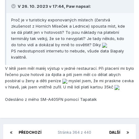
V 26. 10. 2023 v 17:44,
Paw
napsal:
Proč je v turisticky exponovaných místech (čerstvá
zkušenost z Horních Míseček a Lednice) spousta míst, kde
se dá platit jen v hotovosti? To jsou náklady na platební
terminály tak velký, že se to nevyplatí? Je tady někdo, kdo
do toho vidí a dokázal by mně to osvětlit? Díky
PS nedostupností internetu to nebude, všude data šlapaly
kvalitně.
V létě jsem měl maléj výstup v jedné restaurací. Při placení mi bylo
řečeno puze hotové za 4jidla a pití jsem měl co dělat abych
posbíral u ženy a děti peníze
myslel jsem, že mi praskne cevka
v hlavě, jak jsem vnitřně zuříl. U mě lidí platí kartou 35kč
Odesláno z mého SM-A405FN pomocí Tapatalk
PŘEDCHOZÍ
Stránka 364 z 440
DALŠÍ