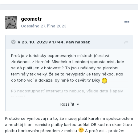
geometr
Odesláno
27. října 2023
V 26. 10. 2023 v 17:44,
Paw
napsal:
Proč je v turisticky exponovaných místech (čerstvá
zkušenost z Horních Míseček a Lednice) spousta míst, kde
se dá platit jen v hotovosti? To jsou náklady na platební
terminály tak velký, že se to nevyplatí? Je tady někdo, kdo
do toho vidí a dokázal by mně to osvětlit? Díky
PS nedostupností internetu to nebude, všude data šlapaly
kvalitně.
Rozšířit
Protože se vymlouvaj na to, že musej platit karetním společnostem
a nechtěj ti ani namísto platby kartou udělat QR kód na okamžitou
platbu bankovním převodem z mobilu
A proč asi... protože: