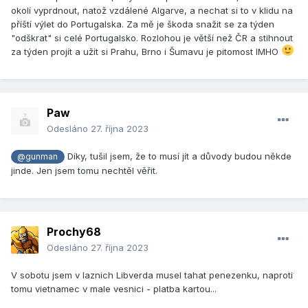
okolí vyprdnout, natož vzdálené Algarve, a nechat si to v klidu na
příští výlet do Portugalska. Za mě je škoda snažit se za týden
"odškrat" si celé Portugalsko. Rozlohou je větší než ČR a stihnout
za týden projít a užít si Prahu, Brno i Šumavu je pitomost IMHO
Paw
Odesláno
27. října 2023
Díky, tušil jsem, že to musí jít a důvody budou někde
@gunman
jinde. Jen jsem tomu nechtěl věřit.
Prochy68
Odesláno
27. října 2023
V sobotu jsem v laznich Libverda musel tahat penezenku, naproti
tomu vietnamec v male vesnici - platba kartou...